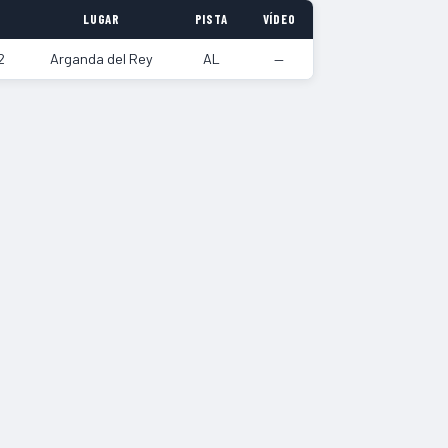
LUGAR
PISTA
VÍDEO
2
Arganda del Rey
AL
—