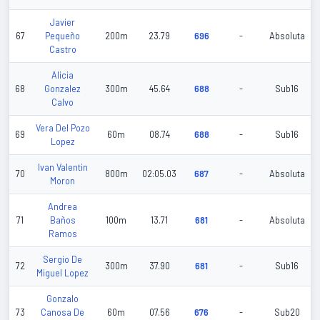
Javier
67
Pequeño
200m
23.79
696
-
Absoluta
Castro
Alicia
68
Gonzalez
300m
45.64
688
-
Sub16
Calvo
Vera Del Pozo
69
60m
08.74
688
-
Sub16
Lopez
Ivan Valentin
70
800m
02:05.03
687
-
Absoluta
Moron
Andrea
71
Baños
100m
13.71
681
-
Absoluta
Ramos
Sergio De
72
300m
37.90
681
-
Sub16
Miguel Lopez
Gonzalo
73
Canosa De
60m
07.56
676
-
Sub20