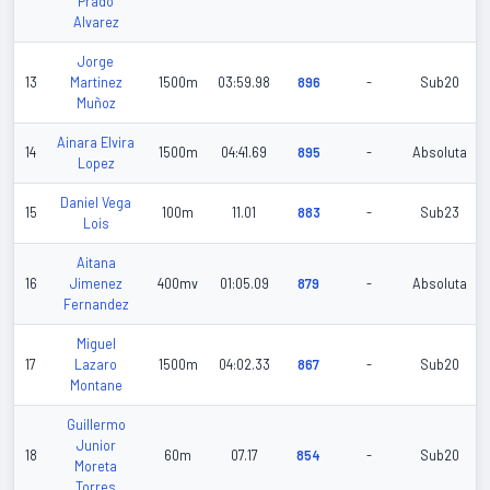
Prado
Alvarez
Jorge
13
Martinez
1500m
03:59.98
896
-
Sub20
Muñoz
Ainara Elvira
14
1500m
04:41.69
895
-
Absoluta
Lopez
Daniel Vega
15
100m
11.01
883
-
Sub23
Lois
Aitana
16
Jimenez
400mv
01:05.09
879
-
Absoluta
Fernandez
Miguel
17
Lazaro
1500m
04:02.33
867
-
Sub20
Montane
Guillermo
Junior
18
60m
07.17
854
-
Sub20
Moreta
Torres