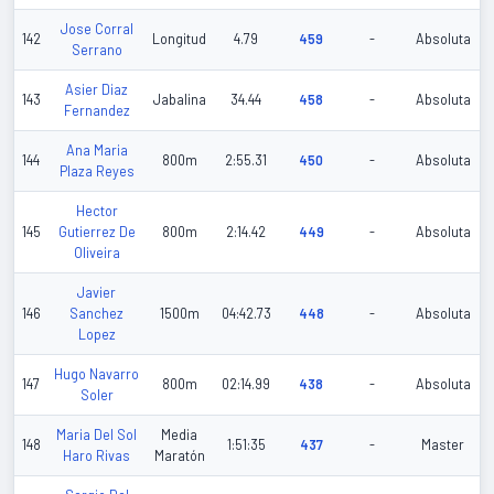
Jose Corral
142
Longitud
4.79
459
-
Absoluta
Serrano
Asier Diaz
143
Jabalina
34.44
458
-
Absoluta
Fernandez
Ana Maria
144
800m
2:55.31
450
-
Absoluta
Plaza Reyes
Hector
145
Gutierrez De
800m
2:14.42
449
-
Absoluta
Oliveira
Javier
146
Sanchez
1500m
04:42.73
448
-
Absoluta
Lopez
Hugo Navarro
147
800m
02:14.99
438
-
Absoluta
Soler
Maria Del Sol
Media
148
1:51:35
437
-
Master
Haro Rivas
Maratón