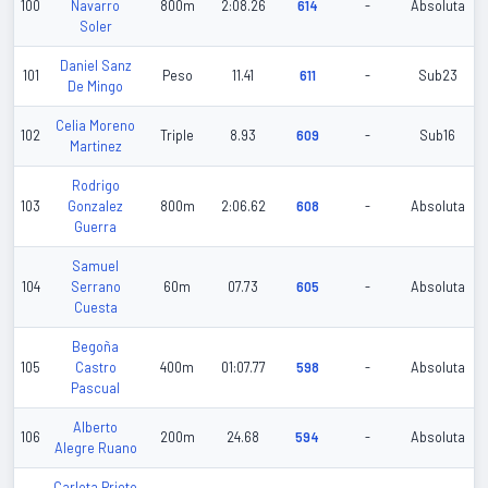
100
Navarro
800m
2:08.26
614
-
Absoluta
Soler
Daniel Sanz
101
Peso
11.41
611
-
Sub23
De Mingo
Celia Moreno
102
Triple
8.93
609
-
Sub16
Martinez
Rodrigo
103
Gonzalez
800m
2:06.62
608
-
Absoluta
Guerra
Samuel
104
Serrano
60m
07.73
605
-
Absoluta
Cuesta
Begoña
105
Castro
400m
01:07.77
598
-
Absoluta
Pascual
Alberto
106
200m
24.68
594
-
Absoluta
Alegre Ruano
Carlota Prieto