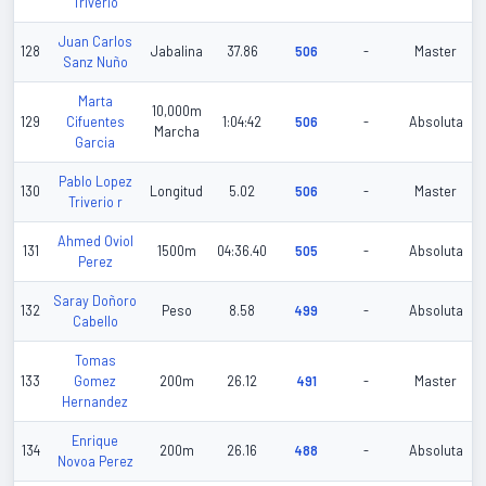
Triverio
Juan Carlos
128
Jabalina
37.86
506
-
Master
Sanz Nuño
Marta
10,000m
129
Cifuentes
1:04:42
506
-
Absoluta
Marcha
Garcia
Pablo Lopez
130
Longitud
5.02
506
-
Master
Triverio r
Ahmed Oviol
131
1500m
04:36.40
505
-
Absoluta
Perez
Saray Doñoro
132
Peso
8.58
499
-
Absoluta
Cabello
Tomas
133
Gomez
200m
26.12
491
-
Master
Hernandez
Enrique
134
200m
26.16
488
-
Absoluta
Novoa Perez