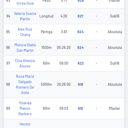
93
Peso
11.71
629
-
Master
Urrea Guia
Valeria Suena
94
Longitud
4.26
627
-
Sub16
Martin
Alex Ruiz
95
Pértiga
3.61
624
-
Absoluta
Chang
Monica Olalla
96
1500m
05:26.26
624
-
Absoluta
San Martin
Elsa Atienza
97
60m
09.00
622
-
Sub16
Alonso
Rosa Maria
Delgado
98
5000m
20:26.00
618
-
Absoluta
Romero De
Avila
Yolanda
99
Manso
60m
09.03
615
-
Master
Barbero
Hector