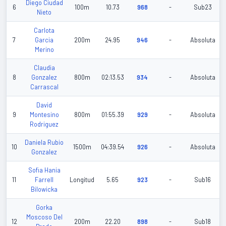
Diego Ciudad
6
100m
10.73
968
-
Sub23
Nieto
Carlota
7
Garcia
200m
24.95
946
-
Absoluta
Merino
Claudia
8
Gonzalez
800m
02:13.53
934
-
Absoluta
Carrascal
David
9
Montesino
800m
01:55.39
929
-
Absoluta
Rodriguez
Daniela Rubio
10
1500m
04:39.54
926
-
Absoluta
Gonzalez
Sofia Hania
11
Farrell
Longitud
5.65
923
-
Sub16
Bilowicka
Gorka
Moscoso Del
12
200m
22.20
898
-
Sub18