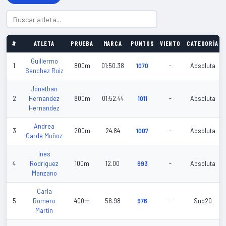
#
ATLETA
PRUEBA
MARCA
PUNTOS
VIENTO
CATEGORÍA
Guillermo
1
800m
01:50.38
1070
-
Absoluta
Sanchez Ruiz
Jonathan
2
Hernandez
800m
01:52.44
1011
-
Absoluta
Hernandez
Andrea
3
200m
24.84
1007
-
Absoluta
Garde Muñoz
Ines
4
Rodriguez
100m
12.00
993
-
Absoluta
Manzano
Carla
5
Romero
400m
56.98
976
-
Sub20
Martin