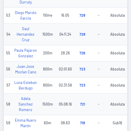
Durruty
Diego Maroto
53
110mv
16.05
728
-
Absoluta
Garcia
Saul
54
Hernandez
1500m
04:11.24
728
-
Absoluta
Cruz
Paula Pajaron
55
200m
28.26
726
-
Absoluta
Gonzalez
Juan Jose
56
800m
02:01.60
723
-
Absoluta
Moclan Cano
Luna Esteban
57
800m
02:31.58
723
-
Absoluta
Berdugo
Adela
58
Sanchez
1500m
05:08.16
721
-
Absoluta
Romero
Emma Nuero
59
60m
08.63
718
-
Sub16
Martin