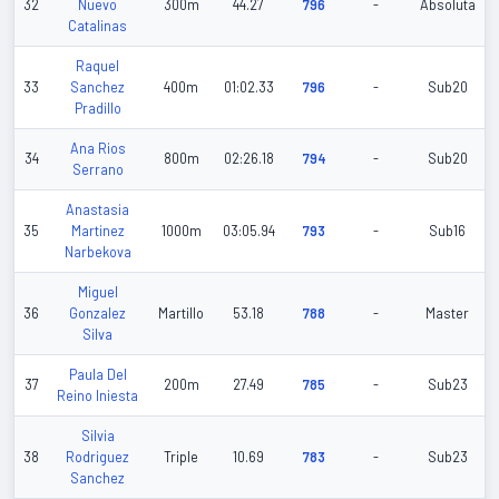
32
Nuevo
300m
44.27
796
-
Absoluta
Catalinas
Raquel
33
Sanchez
400m
01:02.33
796
-
Sub20
Pradillo
Ana Rios
34
800m
02:26.18
794
-
Sub20
Serrano
Anastasia
35
Martinez
1000m
03:05.94
793
-
Sub16
Narbekova
Miguel
36
Gonzalez
Martillo
53.18
788
-
Master
Silva
Paula Del
37
200m
27.49
785
-
Sub23
Reino Iniesta
Silvia
38
Rodriguez
Triple
10.69
783
-
Sub23
Sanchez