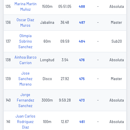
Marina Martin
135
1500m
05:51.05
488
-
Absoluta
Muñoz
Oscar Diaz
136
Jabalina
36.48
487
-
Master
Muros
Olimpia
137
Sobrino
60m
09.59
484
-
Sub20
Sanchez
Ainhoa Barco
138
Longitud
3.54
476
-
Absoluta
Carrion
Jose
139
Sanchez
Disco
27.92
475
-
Master
Moreno
Jorge
140
Fernandez
3000m
9:59.28
473
-
Absoluta
Sanchez
Juan Carlos
141
Rodriguez
100m
12.67
461
-
Absoluta
Diaz