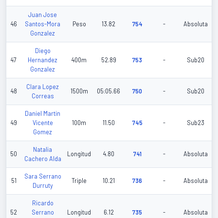
Juan Jose
46
Santos-Mora
Peso
13.82
754
-
Absoluta
Gonzalez
Diego
47
Hernandez
400m
52.89
753
-
Sub20
Gonzalez
Clara Lopez
48
1500m
05:05.66
750
-
Sub20
Correas
Daniel Martin
49
Vicente
100m
11.50
745
-
Sub23
Gomez
Natalia
50
Longitud
4.80
741
-
Absoluta
Cachero Alda
Sara Serrano
51
Triple
10.21
736
-
Absoluta
Durruty
Ricardo
52
Serrano
Longitud
6.12
735
-
Absoluta