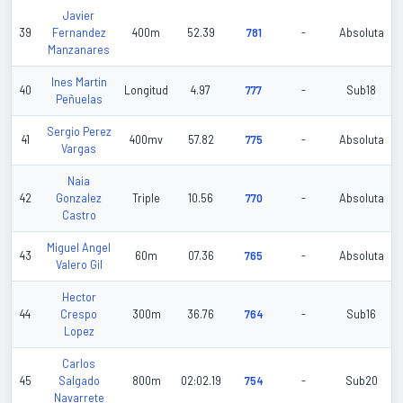
Javier
39
Fernandez
400m
52.39
781
-
Absoluta
Manzanares
Ines Martin
40
Longitud
4.97
777
-
Sub18
Peñuelas
Sergio Perez
41
400mv
57.82
775
-
Absoluta
Vargas
Naia
42
Gonzalez
Triple
10.56
770
-
Absoluta
Castro
Miguel Angel
43
60m
07.36
765
-
Absoluta
Valero Gil
Hector
44
Crespo
300m
36.76
764
-
Sub16
Lopez
Carlos
45
Salgado
800m
02:02.19
754
-
Sub20
Navarrete