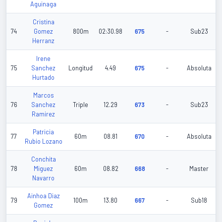
Aguinaga
Cristina
74
Gomez
800m
02:30.98
675
-
Sub23
Herranz
Irene
75
Sanchez
Longitud
4.49
675
-
Absoluta
Hurtado
Marcos
76
Sanchez
Triple
12.29
673
-
Sub23
Ramirez
Patricia
77
60m
08.81
670
-
Absoluta
Rubio Lozano
Conchita
78
Miguez
60m
08.82
668
-
Master
Navarro
Ainhoa Diaz
79
100m
13.80
667
-
Sub18
Gomez