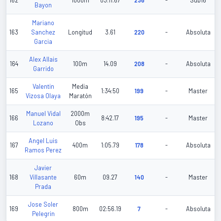
162
1000m
03:11.67
236
-
Sub16
Bayon
Mariano
163
Sanchez
Longitud
3.61
220
-
Absoluta
Garcia
Alex Allais
164
100m
14.09
208
-
Absoluta
Garrido
Valentin
Media
165
1:34:50
199
-
Master
Vizosa Olaya
Maratón
Manuel Vidal
2000m
166
8:42.17
195
-
Master
Lozano
Obs
Angel Luis
167
400m
1:05.79
178
-
Absoluta
Ramos Perez
Javier
168
Villasante
60m
09.27
140
-
Master
Prada
Jose Soler
169
800m
02:56.19
7
-
Absoluta
Pelegrin