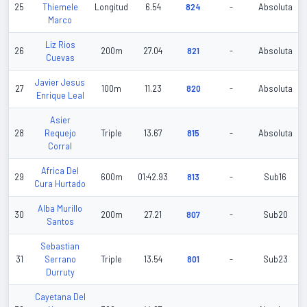
25
Thiemele
Longitud
6.54
824
-
Absoluta
Marco
Liz Rios
26
200m
27.04
821
-
Absoluta
Cuevas
Javier Jesus
27
100m
11.23
820
-
Absoluta
Enrique Leal
Asier
28
Requejo
Triple
13.67
815
-
Absoluta
Corral
Africa Del
29
600m
01:42.93
813
-
Sub16
Cura Hurtado
Alba Murillo
30
200m
27.21
807
-
Sub20
Santos
Sebastian
31
Serrano
Triple
13.54
801
-
Sub23
Durruty
Cayetana Del