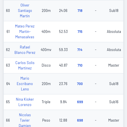
Oliver
60
Santiago
200m
24.06
718
-
Sub18
Martin
Mateo Perez
61
Martin-
400m
52.53
715
-
Absoluta
Menasalvas
Rafael
62
400mv
59.33
714
-
Absoluta
Blanco Perez
Carlos Solis
63
Disco
40.87
710
-
Master
Martinez
Mario
64
Escribano
200m
23.76
700
-
Sub18
Leno
Nina Kisker
65
Triple
9.84
699
-
Sub16
Lorenzo
Nicolas
66
Tavier
Peso
12.88
698
-
Master
Damien