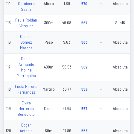
114
Carnicero
Altura
1.60
570
-
Absoluta
Saenz
Paula Roldan
115
300m
49.68
567
-
Sub16
Vazquez
Claudia
116
Gomez
Peso
9.63
563
-
Absoluta
Marcos
Daniel
Armando
117
400m
55.53
562
-
Absoluta
Molina
Marroquina
Lucia Barona
118
Martillo
36.77
559
-
Absoluta
Fernandez
Elvira
119
Herreros
Disco
31.93
557
-
Absoluta
Benedicto
Edgar
120
Antonio
60m
07.86
553
-
Absoluta