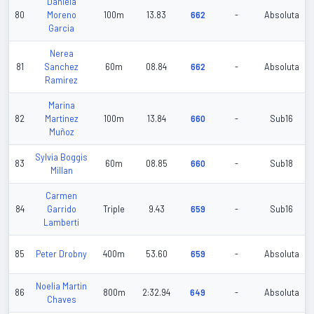
Daniela
80
Moreno
100m
13.83
662
-
Absoluta
Garcia
Nerea
81
Sanchez
60m
08.84
662
-
Absoluta
Ramirez
Marina
82
Martinez
100m
13.84
660
-
Sub16
Muñoz
Sylvia Boggis
83
60m
08.85
660
-
Sub18
Millan
Carmen
84
Garrido
Triple
9.43
659
-
Sub16
Lamberti
85
Peter Drobny
400m
53.60
659
-
Absoluta
Noelia Martin
86
800m
2:32.94
649
-
Absoluta
Chaves