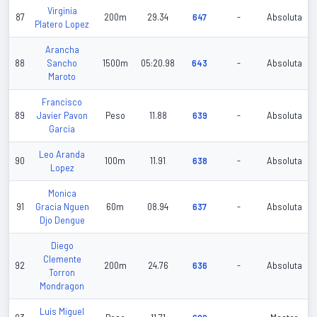
Virginia
87
200m
29.34
647
-
Absoluta
Platero Lopez
Arancha
88
Sancho
1500m
05:20.98
643
-
Absoluta
Maroto
Francisco
89
Javier Pavon
Peso
11.88
639
-
Absoluta
Garcia
Leo Aranda
90
100m
11.91
638
-
Absoluta
Lopez
Monica
91
Gracia Nguen
60m
08.94
637
-
Absoluta
Djo Dengue
Diego
Clemente
92
200m
24.76
636
-
Absoluta
Torron
Mondragon
Luis Miguel