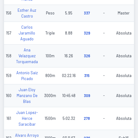
Esther Auz
156
Peso
5.95
337
-
Master
Castro
Carlos
157
Jaramillo
Triple
8.88
329
-
Absoluta
Aguado
Ana
158
Velazquez
100m
16.26
326
-
Absoluta
Torquemada
Antonio Saiz
159
800m
02:22.16
315
-
Absoluta
Picado
Juan Eloy
160
Manzano De
3000m
10:45.48
309
-
Absoluta
Blas
Juan Lopez-
161
Herce
1500m
5:02.32
278
-
Absoluta
Saracibar
Alvaro Arroyo