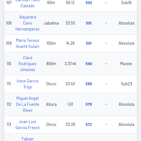
107
60m
09.12
592
-
Sub16
Calzado
Alejandra
108
Cano
Jabalina
33.55
591
-
Absoluta
Hernamperez
Maria Teresa
109
100m
14.28
591
-
Absoluta
Huarte Itulain
Clara
110
Rodriguez
800m
2:37.44
590
-
Master
Jimenez
Irene Garcia
111
Disco
33.43
585
-
Sub23
Trigo
Miguel Angel
112
De La Fuente
Altura
1.61
578
-
Absoluta
Oliver
Juan Luis
113
Disco
33.26
572
-
Absoluta
Garcia Freyre
Fabian