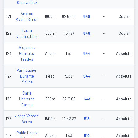
Osoria Cruz
Andres
121
1000m
02:50.61
549
-
Sub16
Rivera Simon
Laura
122
600m
1:54.87
548
-
Sub16
Vicente Diez
Alejandro
123
Gonzalez
Altura
1.57
544
-
Absoluta
Prados
Purificacion
124
Durante
Peso
9.32
544
-
Absoluta
Molina
Carla
125
Herreros
800m
02:41.98
533
-
Absoluta
Garcia
Jorge Varade
126
1500m
04:32.22
518
-
Absoluta
Varea
Pablo Lopez
127
Altura
1.53
510
-
Absoluta