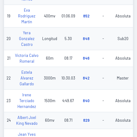
Eva
19
Rodriguez
400mv
01:06.09
852
-
Absoluta
Martin
Yera
20
Gonzalez
Longitud
5.30
848
-
Sub20
Castro
Victoria Calvo
21
60m
08.17
846
-
Absoluta
Romeral
Estela
22
Alvarez
3000m
10:30.03
842
-
Master
Gallardo
Irene
23
Terciado
1500m
4:49.67
840
-
Absoluta
Hernandez
Albert Joel
24
60mv
08.71
829
-
Absoluta
King Nevado
Jean Yves