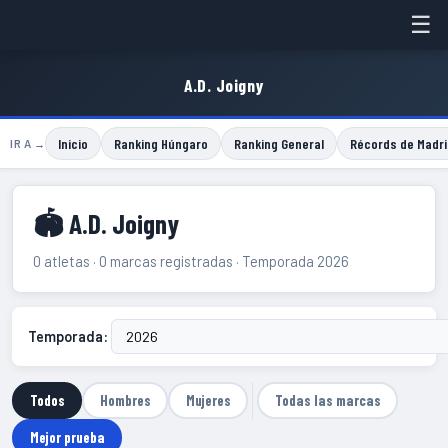
☰
A.D. Joigny
Inicio
Ranking Húngaro
Ranking General
Récords de Madri
IR A →
🏟 A.D. Joigny
0 atletas · 0 marcas registradas · Temporada 2026
Temporada:
Todos
Hombres
Mujeres
Todas las marcas
Mejor prueba