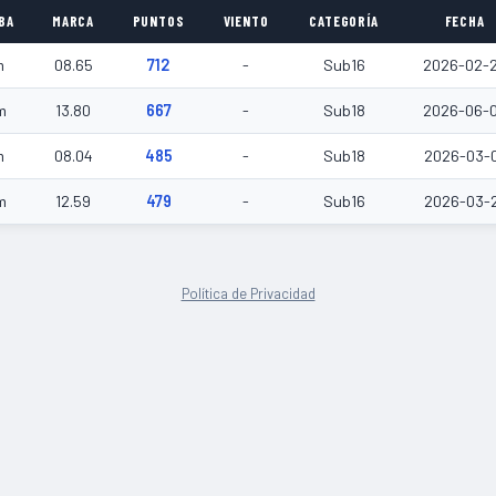
BA
MARCA
PUNTOS
VIENTO
CATEGORÍA
FECHA
m
08.65
712
-
Sub16
2026-02-
m
13.80
667
-
Sub18
2026-06-
m
08.04
485
-
Sub18
2026-03-
m
12.59
479
-
Sub16
2026-03-
Política de Privacidad