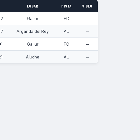
LUGAR
PISTA
VÍDEO
22
Gallur
PC
—
07
Arganda del Rey
AL
—
01
Gallur
PC
—
21
Aluche
AL
—