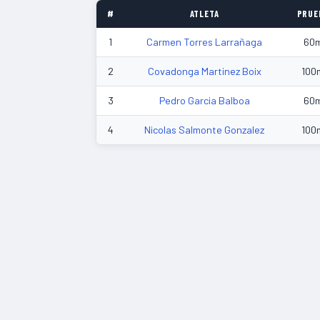
#
ATLETA
PRUE
1
Carmen Torres Larrañaga
60
2
Covadonga Martinez Boix
100
3
Pedro Garcia Balboa
60
4
Nicolas Salmonte Gonzalez
100