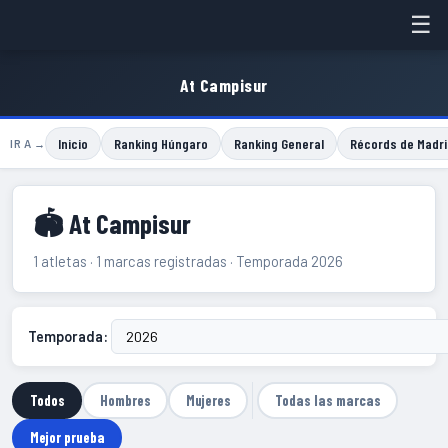
☰
At Campisur
Inicio
Ranking Húngaro
Ranking General
Récords de Madri
IR A →
🏟 At Campisur
1 atletas · 1 marcas registradas · Temporada 2026
Temporada:
Todos
Hombres
Mujeres
Todas las marcas
Mejor prueba