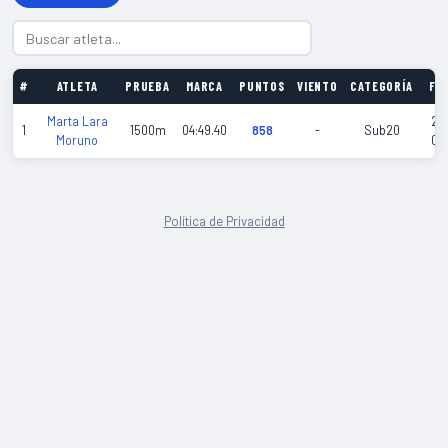
#
ATLETA
PRUEBA
MARCA
PUNTOS
VIENTO
CATEGORÍA
FE
Marta Lara
20
1
1500m
04:49.40
858
-
Sub20
Moruno
02
Política de Privacidad