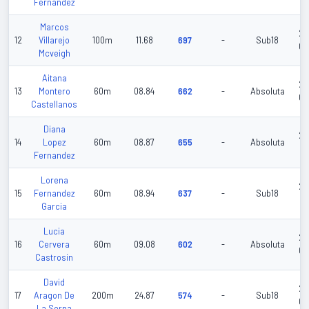
Fernandez
Marcos
20
12
Villarejo
100m
11.68
697
-
Sub18
06
Mcveigh
Aitana
20
13
Montero
60m
08.84
662
-
Absoluta
02
Castellanos
Diana
20
14
Lopez
60m
08.87
655
-
Absoluta
02
Fernandez
Lorena
20
15
Fernandez
60m
08.94
637
-
Sub18
03
Garcia
Lucia
20
16
Cervera
60m
09.08
602
-
Absoluta
02
Castrosin
David
20
17
Aragon De
200m
24.87
574
-
Sub18
06
La Serna