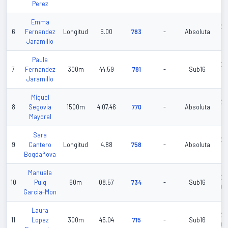
Perez
Emma
20
6
Fernandez
Longitud
5.00
783
-
Absoluta
05
Jaramillo
Paula
20
7
Fernandez
300m
44.59
781
-
Sub16
02
Jaramillo
Miguel
20
8
Segovia
1500m
4:07.46
770
-
Absoluta
05
Mayoral
Sara
20
9
Cantero
Longitud
4.88
758
-
Absoluta
05
Bogdañova
Manuela
20
10
Puig
60m
08.57
734
-
Sub16
02
Garcia-Mon
Laura
20
11
Lopez
300m
45.04
715
-
Sub16
04