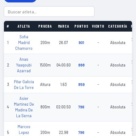
#
ATLETA
PRUEBA
MARCA
PUNTOS
VIENTO
CATEGORÍA
FE
Sofia
20
1
Madrid
200m
26.07
901
-
Absoluta
02
Chamorro
Anas
20
2
Yaaqoubi
1500m
04:00.60
888
-
Absoluta
02
Azarrad
Pilar Galicia
20
3
Altura
1.63
859
-
Absoluta
De La Torre
06
Asier
Martinez De
20
4
800m
02:00.50
796
-
Absoluta
Madina De
01
La Serna
Marcos
20
5
Lopez
200m
22.98
796
-
Absoluta
06