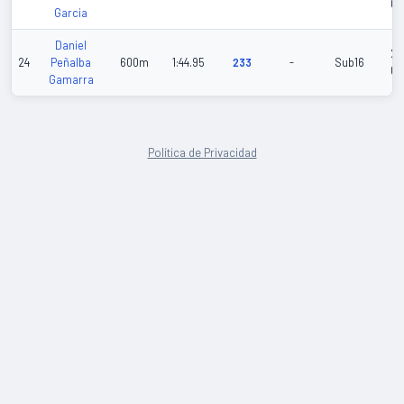
02
Garcia
Daniel
20
24
Peñalba
600m
1:44.95
233
-
Sub16
04
Gamarra
Política de Privacidad