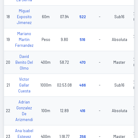
Miguel
20
18
Exposito
60m
07.94
522
-
Sub16
02
Jimenez
Mariano
20
19
Martin
Peso
9.80
516
-
Absoluta
06
Fernandez
David
20
20
Benito Del
400m
58.72
470
-
Master
02
Olmo
Victor
20
21
Gallar
1000m
02:53.08
466
-
Sub16
05
Cuesta
Adrian
Gonzalez
20
22
100m
12.89
416
-
Absoluta
De
05
Arizmendi
Ana Isabel
20
23
Estevez
400m
1:18.77
356
-
Master