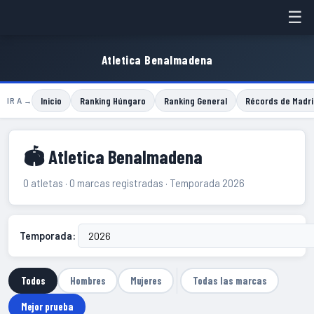
☰
Atletica Benalmadena
Inicio
Ranking Húngaro
Ranking General
Récords de Madri
IR A →
🏟 Atletica Benalmadena
0 atletas · 0 marcas registradas · Temporada 2026
Temporada:
Todos
Hombres
Mujeres
Todas las marcas
Mejor prueba