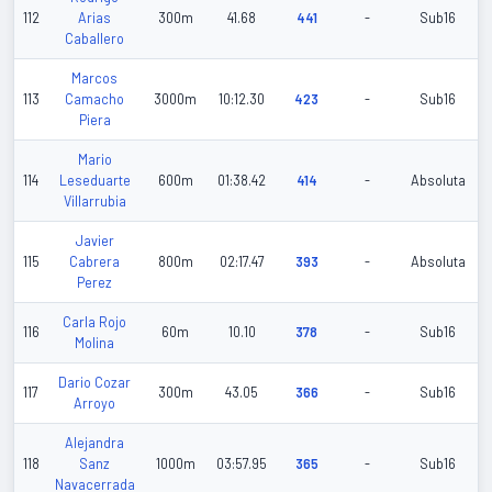
112
Arias
300m
41.68
441
-
Sub16
Caballero
Marcos
113
Camacho
3000m
10:12.30
423
-
Sub16
Piera
Mario
114
Leseduarte
600m
01:38.42
414
-
Absoluta
Villarrubia
Javier
115
Cabrera
800m
02:17.47
393
-
Absoluta
Perez
Carla Rojo
116
60m
10.10
378
-
Sub16
Molina
Dario Cozar
117
300m
43.05
366
-
Sub16
Arroyo
Alejandra
118
Sanz
1000m
03:57.95
365
-
Sub16
Navacerrada