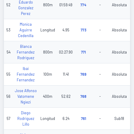
Eduardo
52
800m
01:59.49
774
-
Absoluta
Gonzalez
Perez
Monica
53
Aguirre
Longitud
4.95
773
-
Absoluta
Cedenilla
Blanca
54
Fernandez
800m
02:27.90
771
-
Absoluta
Rodriguez
Ibai
55
Fernandez
100m
11.41
769
-
Absoluta
Fernandez
Jose Alfonso
56
Vatomene
400m
52.62
768
-
Absoluta
Ngiezi
Diego
57
Rodriguez
Longitud
6.24
761
-
Sub18
Lillo