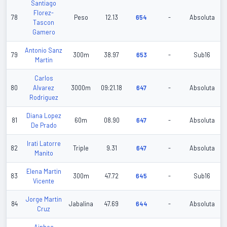
Santiago
Florez-
78
Peso
12.13
654
-
Absoluta
Tascon
Gamero
Antonio Sanz
79
300m
38.97
653
-
Sub16
Martin
Carlos
80
Alvarez
3000m
09:21.18
647
-
Absoluta
Rodriguez
Diana Lopez
81
60m
08.90
647
-
Absoluta
De Prado
Irati Latorre
82
Triple
9.31
647
-
Absoluta
Manito
Elena Martin
83
300m
47.72
645
-
Sub16
Vicente
Jorge Martin
84
Jabalina
47.69
644
-
Absoluta
Cruz