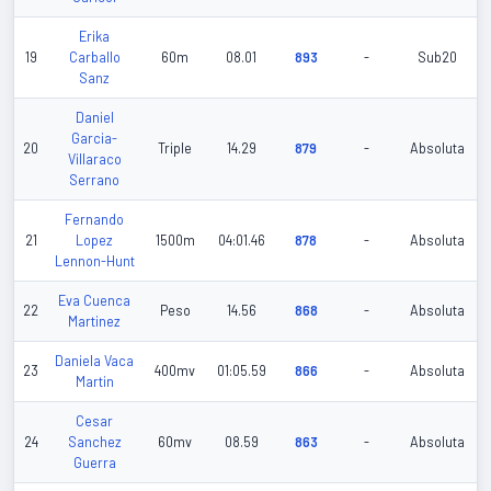
Erika
19
Carballo
60m
08.01
893
-
Sub20
Sanz
Daniel
Garcia-
20
Triple
14.29
879
-
Absoluta
Villaraco
Serrano
Fernando
21
Lopez
1500m
04:01.46
878
-
Absoluta
Lennon-Hunt
Eva Cuenca
22
Peso
14.56
868
-
Absoluta
Martinez
Daniela Vaca
23
400mv
01:05.59
866
-
Absoluta
Martin
Cesar
24
Sanchez
60mv
08.59
863
-
Absoluta
Guerra