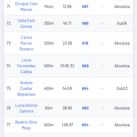
Enrique Cots
71
Peso
12.86
697
-
Absoluta
Merino
Celia Font
72
300m
45.71
685
-
Sub16
Gomez
Carlos
73
Parron
200m
23.96
676
-
Absoluta
Romero
Lucia
74
Fernandez
400m
01:05.32
669
-
Absoluta
Calleja
Andres
75
Cuellar
400m
54.59
664
-
Sub23
Belyamani
Lucia Alonso
76
60m
08.85
660
-
Absoluta
Zamora
Beatriz Olmo
77
400m
1:06.97
654
-
Absoluta
Mego