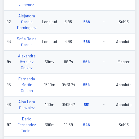
Jimenez
Alejandra
92
Garcia
Longitud
3.98
568
-
Sub16
Dominguez
Sofia Reina
93
Longitud
3.98
568
-
Absoluta
Garcia
Alexandre
94
Vergilov
60mv
09.74
564
-
Master
Gotzev
Fernando
95
Martin
1500m
04:31.24
554
-
Absoluta
Culsan
Alba Lara
96
400m
01:09.47
551
-
Absoluta
Gonzalez
Dario
97
Fernandez
300m
40.59
546
-
Sub16
Tocino