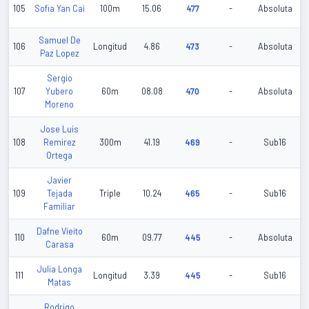
105
Sofia Yan Cai
100m
15.06
477
-
Absoluta
Samuel De
106
Longitud
4.86
473
-
Absoluta
Paz Lopez
Sergio
107
Yubero
60m
08.08
470
-
Absoluta
Moreno
Jose Luis
108
Remirez
300m
41.19
469
-
Sub16
Ortega
Javier
109
Tejada
Triple
10.24
465
-
Sub16
Familiar
Dafne Vieito
110
60m
09.77
445
-
Absoluta
Carasa
Julia Longa
111
Longitud
3.39
445
-
Sub16
Matas
Rodrigo