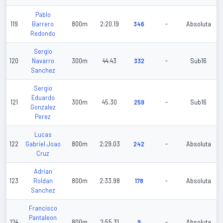
Pablo
119
Barrero
800m
2:20.19
346
-
Absoluta
Redondo
Sergio
120
Navarro
300m
44.43
332
-
Sub16
Sanchez
Sergio
Eduardo
121
300m
45.30
259
-
Sub16
Gonzalez
Perez
Lucas
122
Gabriel Joao
800m
2:29.03
242
-
Absoluta
Cruz
Adrian
123
Roldan
800m
2:33.98
178
-
Absoluta
Sanchez
Francisco
Pantaleon
124
800m
2:55.31
9
-
Absoluta