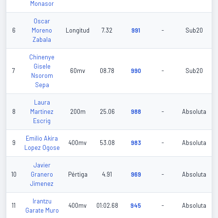
Monasor
Oscar
6
Moreno
Longitud
7.32
991
-
Sub20
Zabala
Chinenye
Gisele
7
60mv
08.78
990
-
Sub20
Nsorom
Sepa
Laura
8
Martinez
200m
25.06
988
-
Absoluta
Escrig
Emilio Akira
9
400mv
53.08
983
-
Absoluta
Lopez Ogose
Javier
10
Granero
Pértiga
4.91
969
-
Absoluta
Jimenez
Irantzu
11
400mv
01:02.68
945
-
Absoluta
Garate Muro