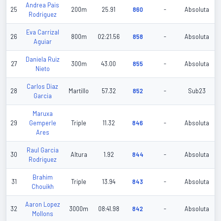
Andrea Pais
25
200m
25.91
860
-
Absoluta
Rodriguez
Eva Carrizal
26
800m
02:21.56
858
-
Absoluta
Aguiar
Daniela Ruiz
27
300m
43.00
855
-
Absoluta
Nieto
Carlos Diaz
28
Martillo
57.32
852
-
Sub23
Garcia
Maruxa
29
Gemperle
Triple
11.32
846
-
Absoluta
Ares
Raul Garcia
30
Altura
1.92
844
-
Absoluta
Rodriguez
Brahim
31
Triple
13.94
843
-
Absoluta
Chouikh
Aaron Lopez
32
3000m
08:41.98
842
-
Absoluta
Mollons