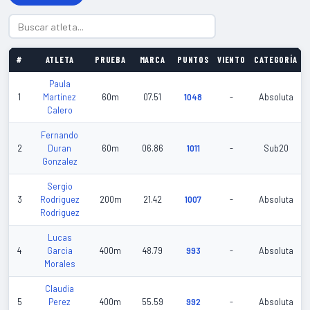
#
ATLETA
PRUEBA
MARCA
PUNTOS
VIENTO
CATEGORÍA
Paula
1
Martinez
60m
07.51
1048
-
Absoluta
Calero
Fernando
2
Duran
60m
06.86
1011
-
Sub20
Gonzalez
Sergio
3
Rodriguez
200m
21.42
1007
-
Absoluta
Rodriguez
Lucas
4
Garcia
400m
48.79
993
-
Absoluta
Morales
Claudia
5
Perez
400m
55.59
992
-
Absoluta