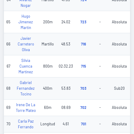
Nogar
Hugo
65
Jimenez
200m
24.02
723
-
Absoluta
Martin
Javier
66
Carretero
Martillo
48.53
716
-
Absoluta
Oliva
Silvia
67
Cuenca
800m
02:32.23
715
-
Absoluta
Martinez
Gabriel
68
Fernandez
400m
53.83
703
-
Sub20
Tocino
Irene De La
69
60m
08.69
702
-
Absoluta
Torre Mateo
Carla Paz
70
Longitud
4.61
701
-
Absoluta
Ferrando