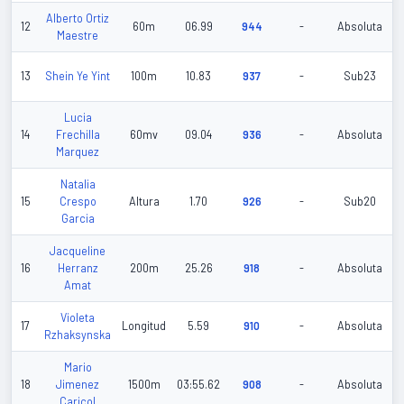
Alberto Ortiz
12
60m
06.99
944
-
Absoluta
Maestre
13
Shein Ye Yint
100m
10.83
937
-
Sub23
Lucia
14
Frechilla
60mv
09.04
936
-
Absoluta
Marquez
Natalia
15
Crespo
Altura
1.70
926
-
Sub20
Garcia
Jacqueline
16
Herranz
200m
25.26
918
-
Absoluta
Amat
Violeta
17
Longitud
5.59
910
-
Absoluta
Rzhaksynska
Mario
18
Jimenez
1500m
03:55.62
908
-
Absoluta
Caricol