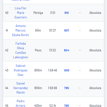
Lisa Flor
40
Marie
Pértiga
3.51
810
-
Absoluta
Guerrero
Antonio
41
Marcos
60m
07.27
807
-
Absoluta
Ebuka Borilo
Farhida
Olivia
42
Peso
13.52
804
-
Absoluta
Casillas
Lakougnon
Gabriel
43
Rodriguez
800m
1:58.46
800
-
Absoluta
Diez
Daniel
44
Hernandez
800m
1:58.66
795
-
Absoluta
Martin
Pedro
45
Arriero
400m
52.14
795
-
Absoluta