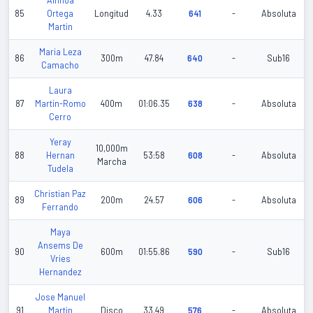
Ainhoa
85
Ortega
Longitud
4.33
641
-
Absoluta
Martin
Maria Leza
86
300m
47.84
640
-
Sub16
Camacho
Laura
87
Martin-Romo
400m
01:06.35
638
-
Absoluta
Cerro
Yeray
10,000m
88
Hernan
53:58
608
-
Absoluta
Marcha
Tudela
Christian Paz
89
200m
24.57
606
-
Absoluta
Ferrando
Maya
Ansems De
90
600m
01:55.86
590
-
Sub16
Vries
Hernandez
Jose Manuel
91
Martin
Disco
33.49
576
-
Absoluta