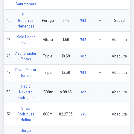
Santotomas
Maia
46
Gutierrez
Pértiga
3.45
792
-
Sub20
Menendez
Maia Lopez
47
Altura
1.56
792
-
Absoluta
Gracia
Azul Snaider
48
Triple
10.69
783
-
Absoluta
Pintos
David Pastor
49
Triple
13.36
783
-
Absoluta
Torres
Pablo
50
Navarro
1500m
4:09.46
783
-
Absoluta
Rodriguez
Silvia
51
Rodriguez
800m
02:27.63
775
-
Absoluta
Molina
Jorge