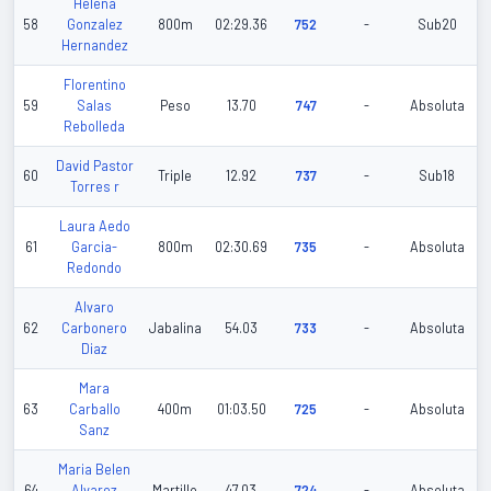
Helena
58
Gonzalez
800m
02:29.36
752
-
Sub20
Hernandez
Florentino
59
Salas
Peso
13.70
747
-
Absoluta
Rebolleda
David Pastor
60
Triple
12.92
737
-
Sub18
Torres r
Laura Aedo
61
Garcia-
800m
02:30.69
735
-
Absoluta
Redondo
Alvaro
62
Carbonero
Jabalina
54.03
733
-
Absoluta
Diaz
Mara
63
Carballo
400m
01:03.50
725
-
Absoluta
Sanz
Maria Belen
64
Alvarez
Martillo
47.03
724
-
Absoluta