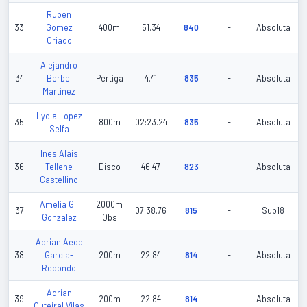
Ruben
33
Gomez
400m
51.34
840
-
Absoluta
Criado
Alejandro
34
Berbel
Pértiga
4.41
835
-
Absoluta
Martinez
Lydia Lopez
35
800m
02:23.24
835
-
Absoluta
Selfa
Ines Alais
36
Tellene
Disco
46.47
823
-
Absoluta
Castellino
Amelia Gil
2000m
37
07:38.76
815
-
Sub18
Gonzalez
Obs
Adrian Aedo
38
Garcia-
200m
22.84
814
-
Absoluta
Redondo
Adrian
39
200m
22.84
814
-
Absoluta
Outeiral Vilas