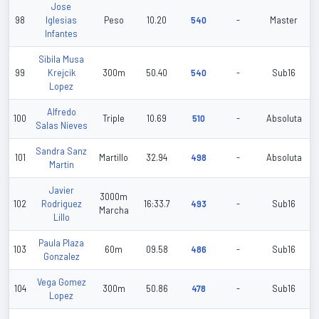
Jose
98
Iglesias
Peso
10.20
540
-
Master
Infantes
Sibila Musa
99
Krejcik
300m
50.40
540
-
Sub16
Lopez
Alfredo
100
Triple
10.69
510
-
Absoluta
Salas Nieves
Sandra Sanz
101
Martillo
32.94
498
-
Absoluta
Martin
Javier
3000m
102
Rodriguez
16:33.7
493
-
Sub16
Marcha
Lillo
Paula Plaza
103
60m
09.58
486
-
Sub16
Gonzalez
Vega Gomez
104
300m
50.86
478
-
Sub16
Lopez