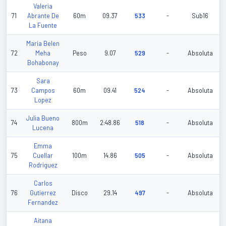
Valeria
71
Abrante De
60m
09.37
533
-
Sub16
La Fuente
Maria Belen
72
Meha
Peso
9.07
529
-
Absoluta
Bohabonay
Sara
73
Campos
60m
09.41
524
-
Absoluta
Lopez
Julia Bueno
74
800m
2:48.86
518
-
Absoluta
Lucena
Emma
75
Cuellar
100m
14.86
505
-
Absoluta
Rodriguez
Carlos
76
Gutierrez
Disco
29.14
497
-
Absoluta
Fernandez
Aitana