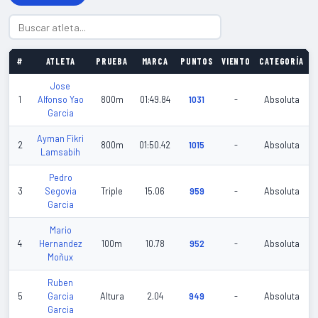
#
ATLETA
PRUEBA
MARCA
PUNTOS
VIENTO
CATEGORÍA
F
Jose
1
Alfonso Yao
800m
01:49.84
1031
-
Absoluta
Garcia
Ayman Fikri
2
800m
01:50.42
1015
-
Absoluta
Lamsabih
Pedro
3
Segovia
Triple
15.06
959
-
Absoluta
Garcia
Mario
4
Hernandez
100m
10.78
952
-
Absoluta
Moñux
Ruben
5
Garcia
Altura
2.04
949
-
Absoluta
Garcia