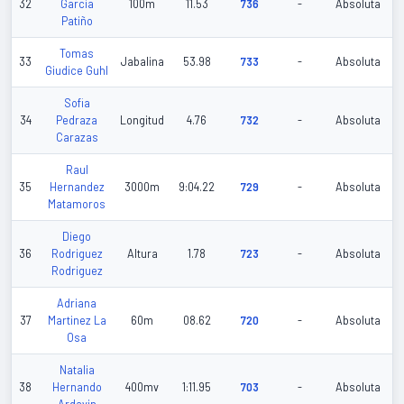
32
Garcia
100m
11.53
736
-
Absoluta
Patiño
Tomas
33
Jabalina
53.98
733
-
Absoluta
Giudice Guhl
Sofia
34
Pedraza
Longitud
4.76
732
-
Absoluta
Carazas
Raul
35
Hernandez
3000m
9:04.22
729
-
Absoluta
Matamoros
Diego
36
Rodriguez
Altura
1.78
723
-
Absoluta
Rodriguez
Adriana
37
Martinez La
60m
08.62
720
-
Absoluta
Osa
Natalia
38
Hernando
400mv
1:11.95
703
-
Absoluta