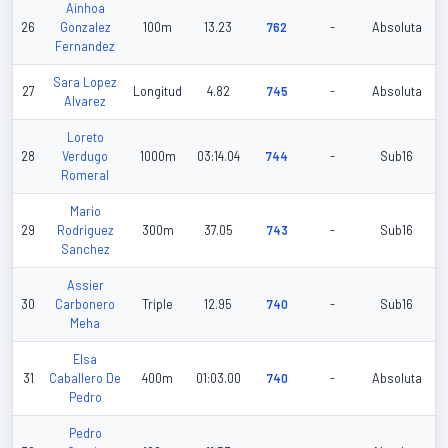
Ainhoa
26
Gonzalez
100m
13.23
762
-
Absoluta
Fernandez
Sara Lopez
27
Longitud
4.82
745
-
Absoluta
Alvarez
Loreto
28
Verdugo
1000m
03:14.04
744
-
Sub16
Romeral
Mario
29
Rodriguez
300m
37.05
743
-
Sub16
Sanchez
Assier
30
Carbonero
Triple
12.95
740
-
Sub16
Meha
Elsa
31
Caballero De
400m
01:03.00
740
-
Absoluta
Pedro
Pedro