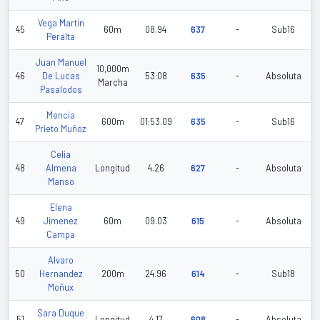
Vega Martin
45
60m
08.94
637
-
Sub16
Peralta
Juan Manuel
10,000m
46
De Lucas
53:08
635
-
Absoluta
Marcha
Pasalodos
Mencia
47
600m
01:53.09
635
-
Sub16
Prieto Muñoz
Celia
48
Almena
Longitud
4.26
627
-
Absoluta
Manso
Elena
49
Jimenez
60m
09.03
615
-
Absoluta
Campa
Alvaro
50
Hernandez
200m
24.96
614
-
Sub18
Moñux
Sara Duque
51
Longitud
4.17
608
-
Absoluta