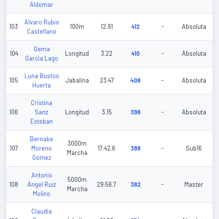
Aldomar
Alvaro Rubio
103
100m
12.91
412
-
Absoluta
Castellano
Gema
104
Longitud
3.22
410
-
Absoluta
Garcia Lago
Luna Bustos
105
Jabalina
23.47
406
-
Absoluta
Huerta
Cristina
106
Sanz
Longitud
3.15
396
-
Absoluta
Esteban
Bernabe
3000m
107
Moreno
17:42.6
388
-
Sub16
Marcha
Gomez
Antonio
5000m
108
Angel Ruiz
29:56.7
382
-
Master
Marcha
Molino
Claudia