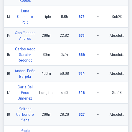
Robles
Luna
13
Caballero
Triple
11.65
879
-
Sub20
Polo
Xian Mangas
14
200m
22.82
875
-
Absoluta
Andres
Carlos Aedo
15
Garcia-
60m
07.14
869
-
Absoluta
Redondo
Andoni Peña
16
400m
50.08
854
-
Absoluta
Barjola
Carla Del
17
Peso
Longitud
5.30
848
-
Sub18
Jimenez
Maitane
18
Carbonero
200m
26.29
827
-
Absoluta
Meha
Pablo