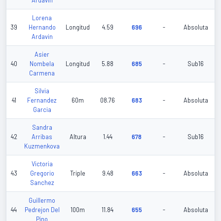
Ardavin
Lorena
39
Hernando
Longitud
4.59
696
-
Absoluta
Ardavin
Asier
40
Nombela
Longitud
5.88
685
-
Sub16
Carmena
Silvia
41
Fernandez
60m
08.76
683
-
Absoluta
Garcia
Sandra
42
Arribas
Altura
1.44
678
-
Sub16
Kuzmenkova
Victoria
43
Gregorio
Triple
9.48
663
-
Absoluta
Sanchez
Guillermo
44
Pedrejon Del
100m
11.84
655
-
Absoluta
Pino