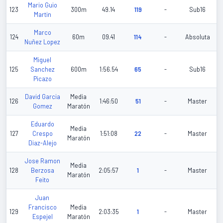
Mario Guio
123
300m
49.14
119
-
Sub16
Martin
Marco
124
60m
09.41
114
-
Absoluta
Nuñez Lopez
Miguel
125
Sanchez
600m
1:56.54
65
-
Sub16
Picazo
David Garcia
Media
126
1:46:50
51
-
Master
Gomez
Maratón
Eduardo
Media
127
Crespo
1:51:08
22
-
Master
Maratón
Diaz-Alejo
Jose Ramon
Media
128
Berzosa
2:05:57
1
-
Master
Maratón
Feito
Juan
Francisco
Media
129
2:03:35
1
-
Master
Espejel
Maratón