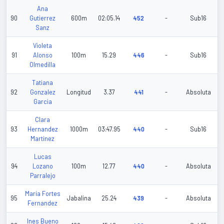
Ana
90
Gutierrez
600m
02:05.14
452
-
Sub16
Sanz
Violeta
91
Alonso
100m
15.29
446
-
Sub16
Olmedilla
Tatiana
92
Gonzalez
Longitud
3.37
441
-
Absoluta
Garcia
Clara
93
Hernandez
1000m
03:47.95
440
-
Sub16
Martinez
Lucas
94
Lozano
100m
12.77
440
-
Absoluta
Parralejo
Maria Fortes
95
Jabalina
25.24
439
-
Absoluta
Fernandez
Ines Bueno