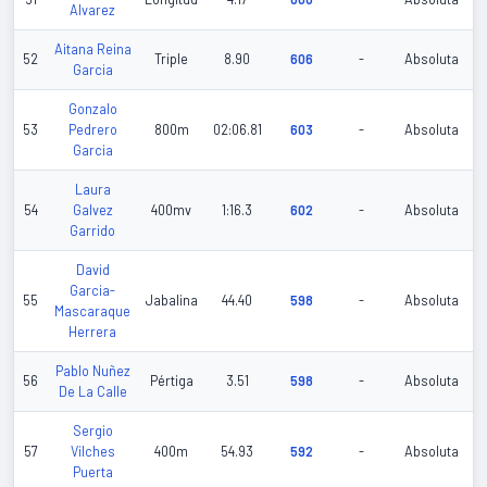
Alvarez
Aitana Reina
52
Triple
8.90
606
-
Absoluta
Garcia
Gonzalo
53
Pedrero
800m
02:06.81
603
-
Absoluta
Garcia
Laura
54
Galvez
400mv
1:16.3
602
-
Absoluta
Garrido
David
Garcia-
55
Jabalina
44.40
598
-
Absoluta
Mascaraque
Herrera
Pablo Nuñez
56
Pértiga
3.51
598
-
Absoluta
De La Calle
Sergio
57
Vilches
400m
54.93
592
-
Absoluta
Puerta