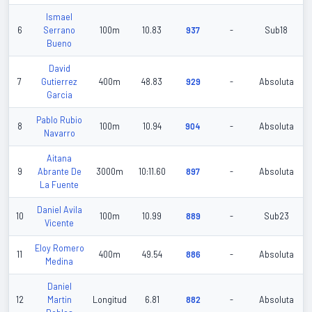
Ismael
6
Serrano
100m
10.83
937
-
Sub18
Bueno
David
7
Gutierrez
400m
48.83
929
-
Absoluta
Garcia
Pablo Rubio
8
100m
10.94
904
-
Absoluta
Navarro
Aitana
9
Abrante De
3000m
10:11.60
897
-
Absoluta
La Fuente
Daniel Avila
10
100m
10.99
889
-
Sub23
Vicente
Eloy Romero
11
400m
49.54
886
-
Absoluta
Medina
Daniel
12
Martin
Longitud
6.81
882
-
Absoluta