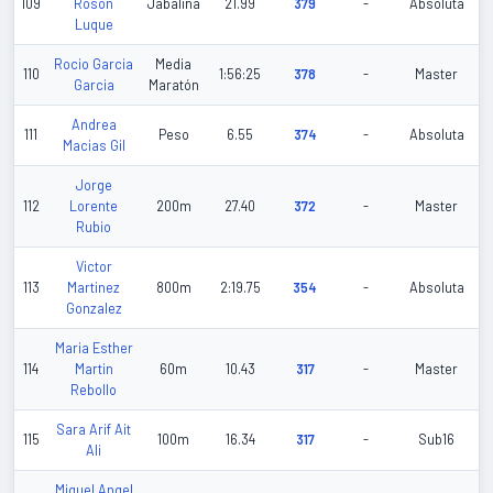
109
Roson
Jabalina
21.99
379
-
Absoluta
Luque
Rocio Garcia
Media
110
1:56:25
378
-
Master
Garcia
Maratón
Andrea
111
Peso
6.55
374
-
Absoluta
Macias Gil
Jorge
112
Lorente
200m
27.40
372
-
Master
Rubio
Victor
113
Martinez
800m
2:19.75
354
-
Absoluta
Gonzalez
Maria Esther
114
Martin
60m
10.43
317
-
Master
Rebollo
Sara Arif Ait
115
100m
16.34
317
-
Sub16
Ali
Miguel Angel