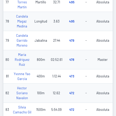
77
Torres
Martillo
32.71
495
-
Absoluta
Martin
Candela
78
Magaz
Longitud
3.63
495
-
Absoluta
Medina
Candela
79
Garrido
Jabalina
27.44
479
-
Absoluta
Moreno
Maria
80
Rodriguez
800m
02:52.61
478
-
Master
Ruiz
Yvonne Yao
81
400m
1:12.44
473
-
Absoluta
Garcia
Hector
82
Soriano
100m
12.62
472
-
Absoluta
Navalon
Silvia
83
1500m
5:54.09
472
-
Absoluta
Camacho Gil