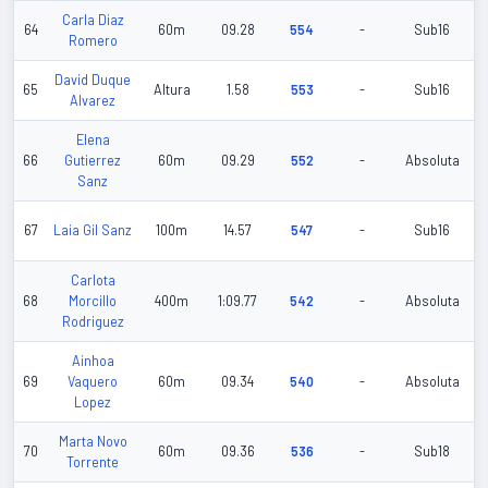
Carla Diaz
64
60m
09.28
554
-
Sub16
Romero
David Duque
65
Altura
1.58
553
-
Sub16
Alvarez
Elena
66
Gutierrez
60m
09.29
552
-
Absoluta
Sanz
67
Laia Gil Sanz
100m
14.57
547
-
Sub16
Carlota
68
Morcillo
400m
1:09.77
542
-
Absoluta
Rodriguez
Ainhoa
69
Vaquero
60m
09.34
540
-
Absoluta
Lopez
Marta Novo
70
60m
09.36
536
-
Sub18
Torrente