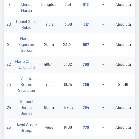
19
Alonso
Longitud
6.51
818
-
Absoluta
Martin
Daniel Sanz
20
Triple
13.69
817
-
Absoluta
Rubio
Manuel
21
Figuereo
200m
23.34
807
-
Absoluta
Garcia
Mario Cedillo
22
400m
51.02
799
-
Absoluta
Valladolid
Valeria
23
Breton
Triple
10.75
789
-
Sub16
Sacristan
Samuel
24
Gomez
800m
1:59.07
784
-
Absoluta
Guerra
David Arnaiz
25
Peso
14.09
770
-
Absoluta
Ortega