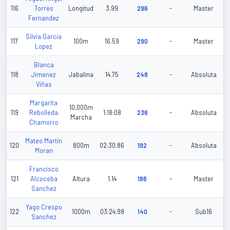
116
Torres
Longitud
3.99
296
-
Master
Fernandez
Silvia Garcia
117
100m
16.59
290
-
Master
Lopez
Blanca
118
Jimenez
Jabalina
14.75
248
-
Absoluta
Viñas
Margarita
10,000m
119
Rebolleda
1:18:08
236
-
Absoluta
Marcha
Chamorro
Mateo Martin
120
800m
02:30.86
192
-
Absoluta
Moran
Francisco
121
Alcoceba
Altura
1.14
186
-
Master
Sanchez
Yago Crespo
122
1000m
03:24.98
140
-
Sub16
Sanchez