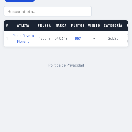
#
ATLETA
PRUEBA
MARCA
PUNTOS
VIENTO
CATEGORÍA
FE
Pablo Olivera
20
1
1500m
04:03.19
857
-
Sub20
Moreno
02
Política de Privacidad