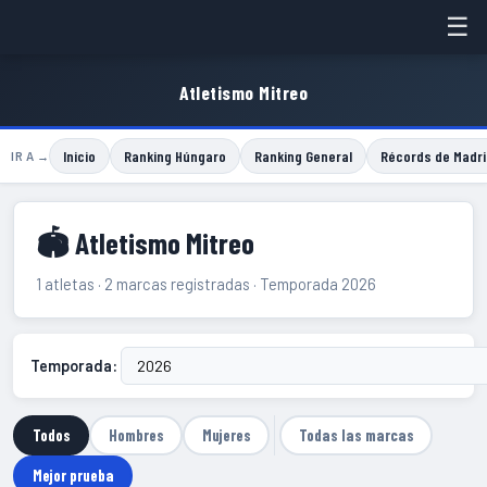
☰
Atletismo Mitreo
Inicio
Ranking Húngaro
Ranking General
Récords de Madri
IR A →
🏟 Atletismo Mitreo
1 atletas · 2 marcas registradas · Temporada 2026
Temporada:
Todos
Hombres
Mujeres
Todas las marcas
Mejor prueba