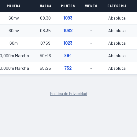
PRUEBA
MARCA
PUNTOS
VIENTO
CATEGORÍA
60mv
08.30
1093
-
Absoluta
60mv
08.35
1082
-
Absoluta
60m
07.59
1023
-
Absoluta
10,000m Marcha
50:46
894
-
Absoluta
10,000m Marcha
55:25
752
-
Absoluta
Política de Privacidad