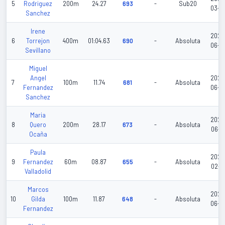
5
Rodriguez
200m
24.27
693
-
Sub20
03-0
Sanchez
Irene
2026
6
Torrejon
400m
01:04.63
690
-
Absoluta
06-2
Sevillano
Miguel
Angel
2026
7
100m
11.74
681
-
Absoluta
Fernandez
06-2
Sanchez
Maria
2026
8
Quero
200m
28.17
673
-
Absoluta
06-2
Ocaña
Paula
2026
9
Fernandez
60m
08.87
655
-
Absoluta
02-1
Valladolid
Marcos
2026
10
Gilda
100m
11.87
648
-
Absoluta
06-2
Fernandez