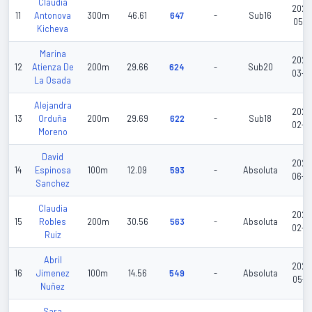
Claudia
2026
11
Antonova
300m
46.61
647
-
Sub16
05-1
Kicheva
Marina
2026
12
Atienza De
200m
29.66
624
-
Sub20
03-0
La Osada
Alejandra
2026
13
Orduña
200m
29.69
622
-
Sub18
02-2
Moreno
David
2026
14
Espinosa
100m
12.09
593
-
Absoluta
06-2
Sanchez
Claudia
2026
15
Robles
200m
30.56
563
-
Absoluta
02-0
Ruiz
Abril
2026
16
Jimenez
100m
14.56
549
-
Absoluta
05-1
Nuñez
Sara