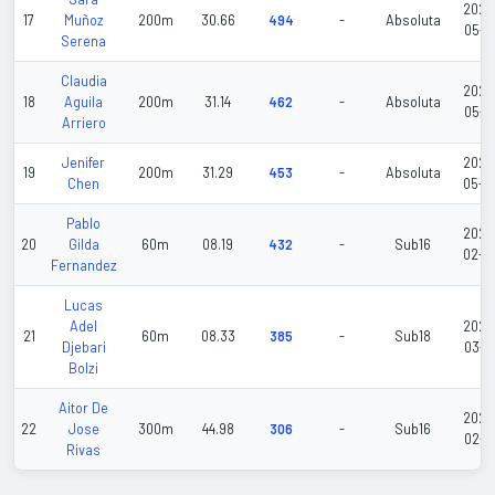
2026
17
Muñoz
200m
30.66
494
-
Absoluta
05-3
Serena
Claudia
2026
18
Aguila
200m
31.14
462
-
Absoluta
05-3
Arriero
Jenifer
2026
19
200m
31.29
453
-
Absoluta
Chen
05-0
Pablo
2026
20
Gilda
60m
08.19
432
-
Sub16
02-2
Fernandez
Lucas
Adel
2026
21
60m
08.33
385
-
Sub18
Djebari
03-0
Bolzi
Aitor De
2026
22
Jose
300m
44.98
306
-
Sub16
02-2
Rivas