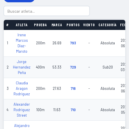
#
ATLETA
PRUEBA
MARCA
PUNTOS
VIENTO
CATEGORÍA
FECH
Irene
Marcos
2026
1
200m
26.69
793
-
Absoluta
Diaz-
06-2
Maroto
Jorge
2026
2
Hernandez
400m
53.33
729
-
Sub20
03-0
Peña
Claudia
2026
3
Aragon
200m
27.63
716
-
Absoluta
06-2
Rodriguez
Alexander
2026
4
Rodriguez
100m
11.63
710
-
Absoluta
05-1
Street
Alejandro
2026