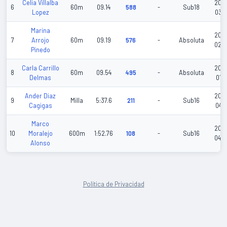
Celia Villalba
202
6
60m
09.14
588
-
Sub18
Lopez
03-0
Marina
202
7
Arrojo
60m
09.19
576
-
Absoluta
02-
Pinedo
Carla Carrillo
202
8
60m
09.54
495
-
Absoluta
Delmas
01-1
Ander Diaz
202
9
Milla
5:37.6
211
-
Sub16
Cagigas
04-1
Marco
202
10
Moralejo
600m
1:52.76
108
-
Sub16
04-
Alonso
Política de Privacidad