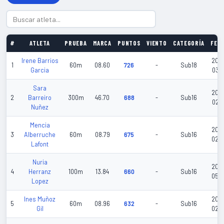
#
ATLETA
PRUEBA
MARCA
PUNTOS
VIENTO
CATEGORÍA
FEC
Irene Barrios
202
1
60m
08.60
726
-
Sub18
Garcia
03-0
Sara
202
2
Barreiro
300m
46.70
688
-
Sub16
02-2
Nuñez
Mencia
202
3
Alberruche
60m
08.79
675
-
Sub16
02-
Lafont
Nuria
202
4
Herranz
100m
13.84
660
-
Sub16
05-
Lopez
Ines Muñoz
202
5
60m
08.96
632
-
Sub16
Gil
02-