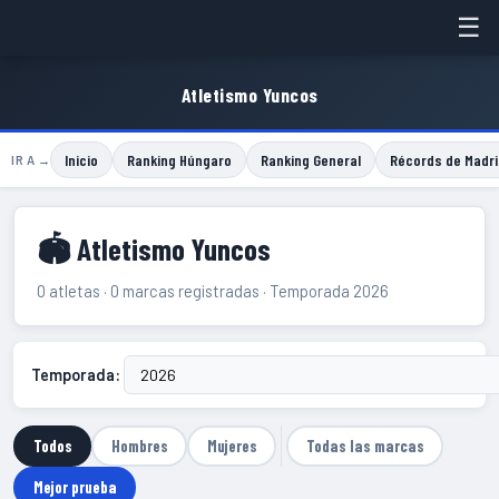
☰
Atletismo Yuncos
Inicio
Ranking Húngaro
Ranking General
Récords de Madri
IR A →
🏟 Atletismo Yuncos
0 atletas · 0 marcas registradas · Temporada 2026
Temporada:
Todos
Hombres
Mujeres
Todas las marcas
Mejor prueba