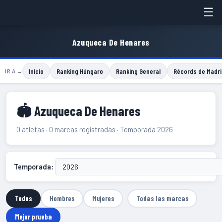
☰
Azuqueca De Henares
Inicio
Ranking Húngaro
Ranking General
Récords de Madri
IR A →
🏟 Azuqueca De Henares
0 atletas · 0 marcas registradas · Temporada 2026
Temporada:
Todos
Hombres
Mujeres
Todas las marcas
Mejor prueba