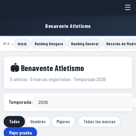
☰
Benavente Atletismo
Inicio
Ranking Húngaro
Ranking General
Récords de Madri
IR A →
🏟 Benavente Atletismo
0 atletas · 0 marcas registradas · Temporada 2026
Temporada:
Todos
Hombres
Mujeres
Todas las marcas
Mejor prueba