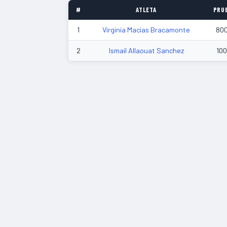
#
ATLETA
PRU
1
Virginia Macias Bracamonte
80
2
Ismail Allaouat Sanchez
10