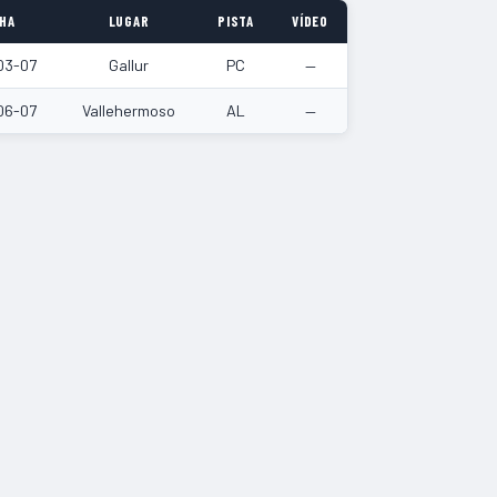
HA
LUGAR
PISTA
VÍDEO
03-07
Gallur
PC
—
06-07
Vallehermoso
AL
—