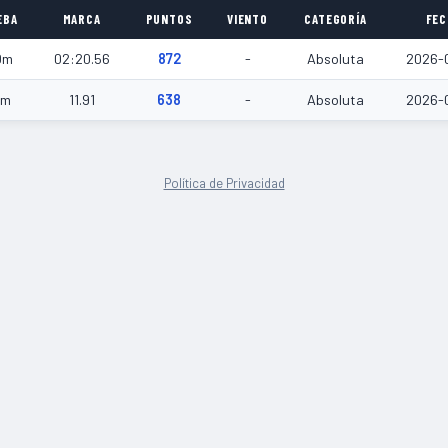
EBA
MARCA
PUNTOS
VIENTO
CATEGORÍA
FEC
0m
02:20.56
872
-
Absoluta
2026-
0m
11.91
638
-
Absoluta
2026-
Política de Privacidad