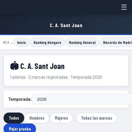
☰
C. A. Sant Joan
Inicio
Ranking Húngaro
Ranking General
Récords de Madri
IR A →
🏟 C. A. Sant Joan
1 atletas · 2 marcas registradas · Temporada 2026
Temporada:
Todos
Hombres
Mujeres
Todas las marcas
Mejor prueba