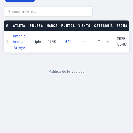
#
ATLETA
PRUEBA
MARCA
PUNTOS
VIENTO
CATEGORÍA
FECHA
Antonio
2026-
1
Andujar
Triple
11.98
641
-
Master
V
06-07
Arroyo
Política de Privacidad