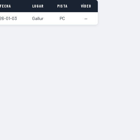
FECHA
LUGAR
PISTA
VÍDEO
26-01-03
Gallur
PC
—