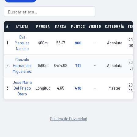
#
ATLETA
PRUEBA
MARCA
PUNTOS
VIENTO
CATEGORÍA
FECH
Eva
2026
1
Marques
400m
56.47
960
-
Absoluta
06-1
Nicolas
Gonzalo
2026
2
Hernandez
1500m
04:14.09
731
-
Absoluta
01-3
Miguelañez
Jose Maria
2026
3
Del Prisco
Longitud
4.65
430
-
Master
06-0
Otero
Política de Privacidad