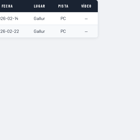
FECHA
LUGAR
PISTA
VÍDEO
026-02-14
Gallur
PC
—
26-02-22
Gallur
PC
—