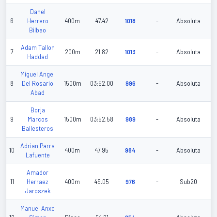
Danel
20
6
Herrero
400m
47.42
1018
-
Absoluta
06
Bilbao
Adam Tallon
20
7
200m
21.82
1013
-
Absoluta
Haddad
01
Miguel Angel
20
8
Del Rosario
1500m
03:52.00
996
-
Absoluta
02
Abad
Borja
20
9
Marcos
1500m
03:52.58
989
-
Absoluta
02
Ballesteros
Adrian Parra
20
10
400m
47.95
984
-
Absoluta
Lafuente
06
Amador
20
11
Herraez
400m
49.05
976
-
Sub20
02
Jaroszek
Manuel Anxo
20