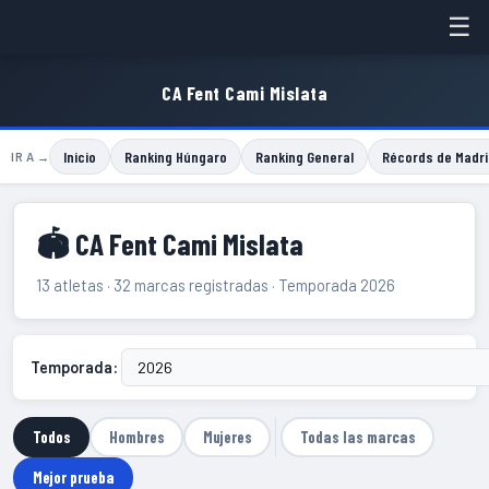
☰
CA Fent Cami Mislata
Inicio
Ranking Húngaro
Ranking General
Récords de Madri
IR A →
🏟 CA Fent Cami Mislata
13 atletas · 32 marcas registradas · Temporada 2026
Temporada:
Todos
Hombres
Mujeres
Todas las marcas
Mejor prueba