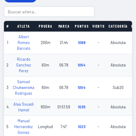
#
ATLETA
PRUEBA
MARCA
PUNTOS
VIENTO
CATEGORÍA
FE
Albert
20
1
Romeo
200m
21.44
1068
-
Absoluta
01
Barcelo
Ricardo
20
2
Sanchez
60m
06.78
1054
-
Absoluta
01
Perez
Samuel
20
3
Chukweneka
60m
06.78
1054
-
Sub20
03
Rodriguez
Alaa Souadi
20
4
800m
01:51.59
1035
-
Absoluta
Hamel
01
Manuel
20
5
Hernandez
Longitud
7.47
1023
-
Absoluta
05
Gomez