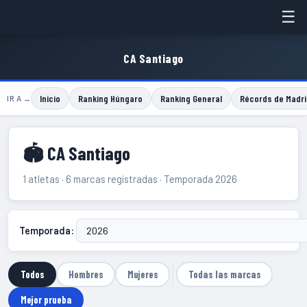
☰
CA Santiago
Inicio
Ranking Húngaro
Ranking General
Récords de Madri
IR A →
🏟 CA Santiago
1 atletas · 6 marcas registradas · Temporada 2026
Temporada:
Todos
Hombres
Mujeres
Todas las marcas
Mejor prueba