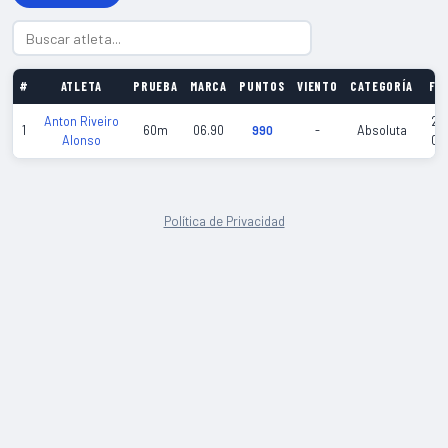
#
ATLETA
PRUEBA
MARCA
PUNTOS
VIENTO
CATEGORÍA
FE
Anton Riveiro
20
1
60m
06.90
990
-
Absoluta
Alonso
02
Política de Privacidad