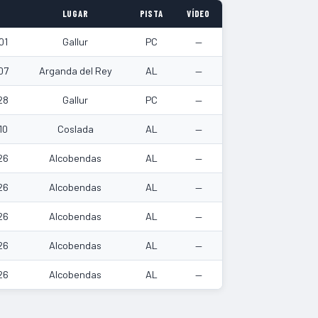
LUGAR
PISTA
VÍDEO
01
Gallur
PC
—
07
Arganda del Rey
AL
—
28
Gallur
PC
—
10
Coslada
AL
—
26
Alcobendas
AL
—
26
Alcobendas
AL
—
26
Alcobendas
AL
—
26
Alcobendas
AL
—
26
Alcobendas
AL
—