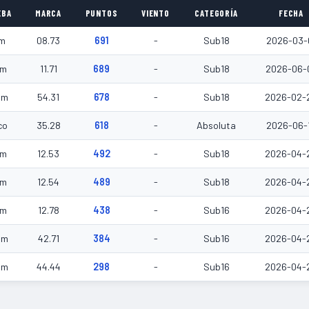
EBA
MARCA
PUNTOS
VIENTO
CATEGORÍA
FECHA
m
08.73
691
-
Sub18
2026-03-
0m
11.71
689
-
Sub18
2026-06-
0m
54.31
678
-
Sub18
2026-02-
co
35.28
618
-
Absoluta
2026-06-
0m
12.53
492
-
Sub18
2026-04-
0m
12.54
489
-
Sub18
2026-04-
0m
12.78
438
-
Sub16
2026-04-
0m
42.71
384
-
Sub16
2026-04-
0m
44.44
298
-
Sub16
2026-04-