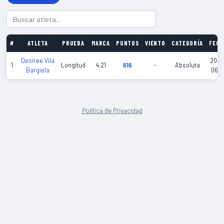
#
ATLETA
PRUEBA
MARCA
PUNTOS
VIENTO
CATEGORÍA
FECH
Desiree Vila
2026
1
Longitud
4.21
616
-
Absoluta
Bargiela
06-1
Política de Privacidad