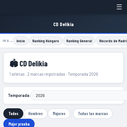
☰
CD Delikia
Inicio
Ranking Húngaro
Ranking General
Récords de Madri
IR A →
🏟 CD Delikia
1 atletas · 2 marcas registradas · Temporada 2026
Temporada:
Todos
Hombres
Mujeres
Todas las marcas
Mejor prueba