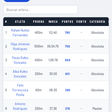
#
ATLETA
PRUEBA
MARCA
PUNTOS
VIENTO
CATEGORÍA
FE
Rafael Nuñez
20
1
400m
52.40
780
-
Absoluta
Fernandez
01
Olga Jimenez
20
2
1500m
05:04.75
756
-
Absoluta
Rodriguez
0
Paula Rufes
20
3
400m
1:06.78
659
-
Absoluta
Gonzalez
01
Alba Rufes
20
4
200m
30.00
601
-
Absoluta
Gonzalez
01
Felix
20
5
Torrescusa
60m
08.30
395
-
Absoluta
02
Pinilla
Antonio
20
6
Rodriguez
200m
27.36
376
-
Master
01