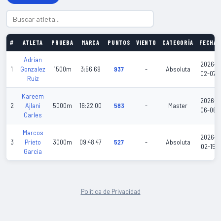
#
ATLETA
PRUEBA
MARCA
PUNTOS
VIENTO
CATEGORÍA
FECHA
Adrian
2026-
1
Gonzalez
1500m
3:56.69
937
-
Absoluta
02-07
Ruiz
Kareem
2026-
2
Ajlani
5000m
16:22.00
583
-
Master
06-06
Carles
Marcos
2026-
3
Prieto
3000m
09:48.47
527
-
Absoluta
02-15
Garcia
Política de Privacidad