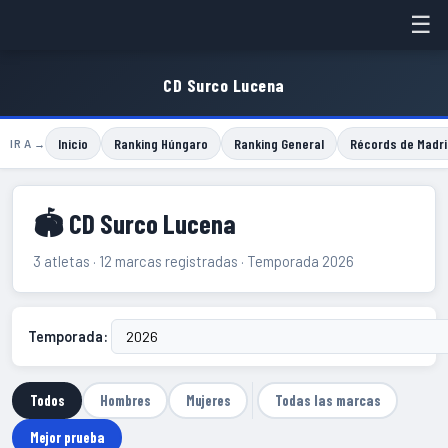
☰
CD Surco Lucena
Inicio
Ranking Húngaro
Ranking General
Récords de Madri
IR A →
🏟 CD Surco Lucena
3 atletas · 12 marcas registradas · Temporada 2026
Temporada:
Todos
Hombres
Mujeres
Todas las marcas
Mejor prueba