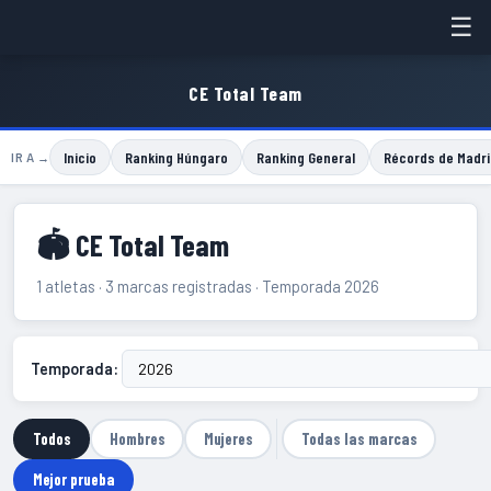
☰
CE Total Team
Inicio
Ranking Húngaro
Ranking General
Récords de Madri
IR A →
🏟 CE Total Team
1 atletas · 3 marcas registradas · Temporada 2026
Temporada:
Todos
Hombres
Mujeres
Todas las marcas
Mejor prueba