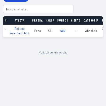
#
ATLETA
PRUEBA
MARCA
PUNTOS
VIENTO
CATEGORÍA
FE
Rebeca
20
1
Peso
8.61
500
-
Absoluta
Aranda Cobos
01
Política de Privacidad