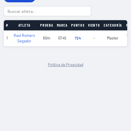
#
ATLETA
PRUEBA
MARCA
PUNTOS
VIENTO
CATEGORÍA
FE
Raul Romero
20
1
60m
07.45
724
-
Master
Segador
01
Política de Privacidad