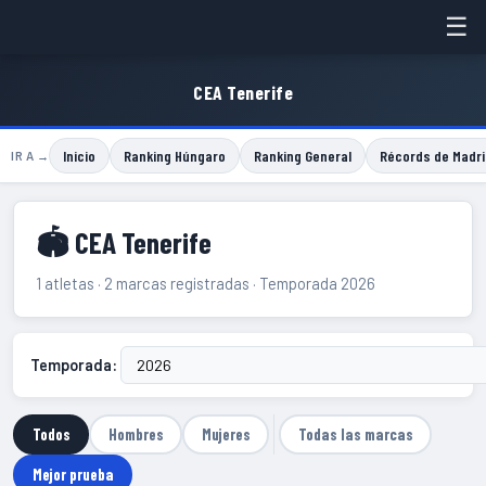
☰
CEA Tenerife
Inicio
Ranking Húngaro
Ranking General
Récords de Madri
IR A →
🏟 CEA Tenerife
1 atletas · 2 marcas registradas · Temporada 2026
Temporada:
Todos
Hombres
Mujeres
Todas las marcas
Mejor prueba