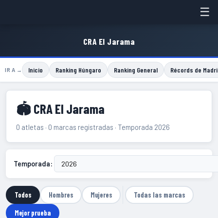
☰
CRA El Jarama
Inicio
Ranking Húngaro
Ranking General
Récords de Madri
IR A →
🏟 CRA El Jarama
0 atletas · 0 marcas registradas · Temporada 2026
Temporada:
Todos
Hombres
Mujeres
Todas las marcas
Mejor prueba