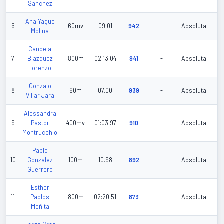
Sanchez
Ana Yagüe
20
6
60mv
09.01
942
-
Absoluta
Molina
02
Candela
20
7
Blazquez
800m
02:13.04
941
-
Absoluta
06
Lorenzo
Gonzalo
20
8
60m
07.00
939
-
Absoluta
Villar Jara
03
Alessandra
20
9
Pastor
400mv
01:03.97
910
-
Absoluta
06
Montrucchio
Pablo
20
10
Gonzalez
100m
10.98
892
-
Absoluta
06
Guerrero
Esther
20
11
Pablos
800m
02:20.51
873
-
Absoluta
02
Moñita