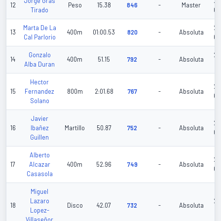
Jorge Gras
20
12
Peso
15.38
846
-
Master
Tirado
06
Marta De La
20
13
400m
01:00.53
820
-
Absoluta
Cal Parlorio
06
Gonzalo
20
14
400m
51.15
792
-
Absoluta
Alba Duran
06
Hector
20
15
Fernandez
800m
2:01.68
767
-
Absoluta
02
Solano
Javier
20
16
Ibañez
Martillo
50.87
752
-
Absoluta
03
Guillen
Alberto
20
17
Alcazar
400m
52.96
749
-
Absoluta
02
Casasola
Miguel
Lazaro
20
18
Disco
42.07
732
-
Absoluta
Lopez-
06
Villaseñor