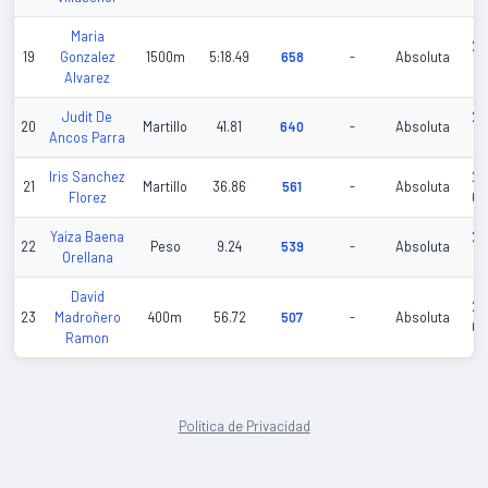
Maria
20
19
Gonzalez
1500m
5:18.49
658
-
Absoluta
05
Alvarez
Judit De
20
20
Martillo
41.81
640
-
Absoluta
Ancos Parra
06
Iris Sanchez
20
21
Martillo
36.86
561
-
Absoluta
Florez
03
Yaiza Baena
20
22
Peso
9.24
539
-
Absoluta
Orellana
06
David
20
23
Madroñero
400m
56.72
507
-
Absoluta
04
Ramon
Política de Privacidad