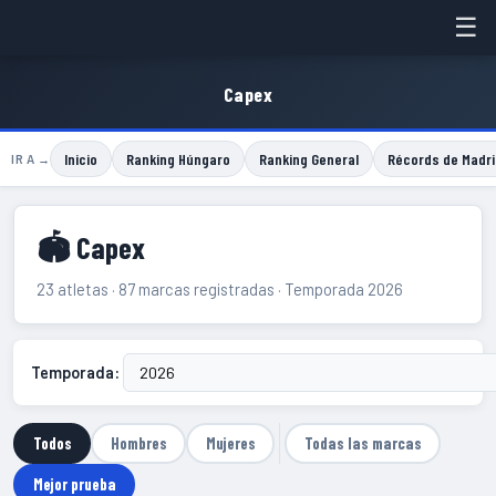
☰
Capex
Inicio
Ranking Húngaro
Ranking General
Récords de Madri
IR A →
🏟 Capex
23 atletas · 87 marcas registradas · Temporada 2026
Temporada:
Todos
Hombres
Mujeres
Todas las marcas
Mejor prueba