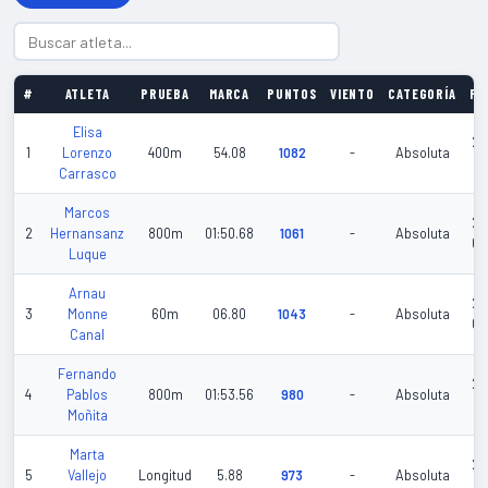
#
ATLETA
PRUEBA
MARCA
PUNTOS
VIENTO
CATEGORÍA
FE
Elisa
20
1
Lorenzo
400m
54.08
1082
-
Absoluta
01
Carrasco
Marcos
20
2
Hernansanz
800m
01:50.68
1061
-
Absoluta
03
Luque
Arnau
20
3
Monne
60m
06.80
1043
-
Absoluta
02
Canal
Fernando
20
4
Pablos
800m
01:53.56
980
-
Absoluta
02
Moñita
Marta
20
5
Vallejo
Longitud
5.88
973
-
Absoluta
05