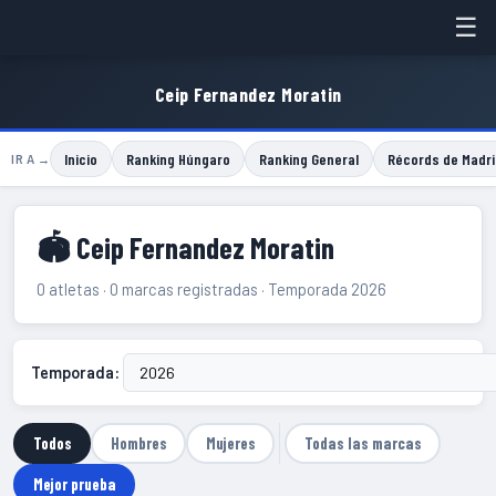
☰
Ceip Fernandez Moratin
Inicio
Ranking Húngaro
Ranking General
Récords de Madri
IR A →
🏟 Ceip Fernandez Moratin
0 atletas · 0 marcas registradas · Temporada 2026
Temporada:
Todos
Hombres
Mujeres
Todas las marcas
Mejor prueba