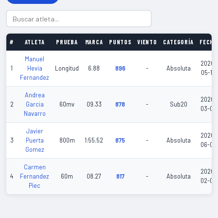
#
ATLETA
PRUEBA
MARCA
PUNTOS
VIENTO
CATEGORÍA
FECHA
Manuel
2026-
1
Hevia
Longitud
6.88
896
-
Absoluta
05-16
Fernandez
Andrea
2026-
2
Garcia
60mv
09.33
878
-
Sub20
03-08
Navarro
Javier
2026-
3
Puerta
800m
1:55.52
875
-
Absoluta
06-07
Gomez
Carmen
2026-
4
Fernandez
60m
08.27
817
-
Absoluta
02-08
Piec