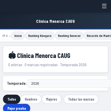
☰
Clínica Menorca CAUG
Inicio
Ranking Húngaro
Ranking General
Récords de Madri
IR A →
🏟 Clínica Menorca CAUG
0 atletas · 0 marcas registradas · Temporada 2026
Temporada:
Todos
Hombres
Mujeres
Todas las marcas
Mejor prueba