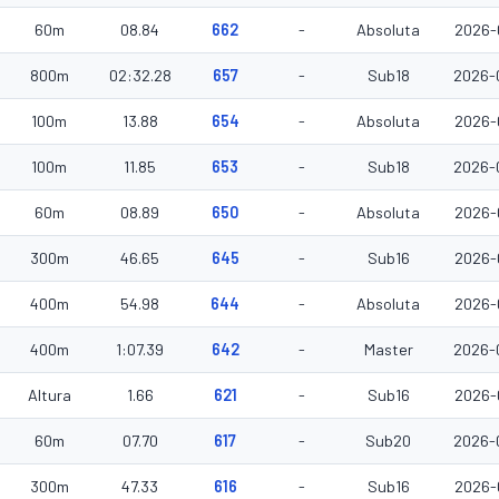
60m
08.84
662
-
Absoluta
2026-
800m
02:32.28
657
-
Sub18
2026-
100m
13.88
654
-
Absoluta
2026-
100m
11.85
653
-
Sub18
2026-
60m
08.89
650
-
Absoluta
2026-
300m
46.65
645
-
Sub16
2026-
400m
54.98
644
-
Absoluta
2026-
400m
1:07.39
642
-
Master
2026-
Altura
1.66
621
-
Sub16
2026-
60m
07.70
617
-
Sub20
2026-
300m
47.33
616
-
Sub16
2026-