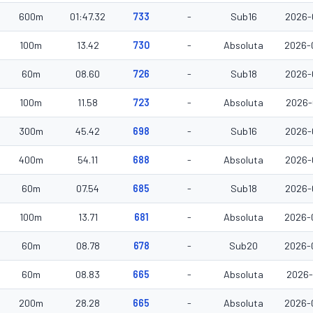
600m
01:47.32
733
-
Sub16
2026-
100m
13.42
730
-
Absoluta
2026-
60m
08.60
726
-
Sub18
2026-
100m
11.58
723
-
Absoluta
2026-
300m
45.42
698
-
Sub16
2026-
400m
54.11
688
-
Absoluta
2026-
60m
07.54
685
-
Sub18
2026-
100m
13.71
681
-
Absoluta
2026-
60m
08.78
678
-
Sub20
2026-
60m
08.83
665
-
Absoluta
2026-
200m
28.28
665
-
Absoluta
2026-