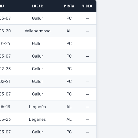
CHA
LUGAR
PISTA
VÍDEO
03-07
Gallur
PC
—
06-20
Vallehermoso
AL
—
01-24
Gallur
PC
—
03-07
Gallur
PC
—
02-28
Gallur
PC
—
02-21
Gallur
PC
—
03-07
Gallur
PC
—
05-16
Leganés
AL
—
05-23
Leganés
AL
—
03-07
Gallur
PC
—