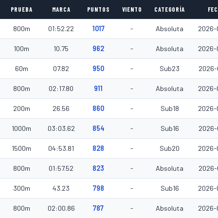
PRUEBA
MARCA
PUNTOS
VIENTO
CATEGORÍA
FE
800m
01:52.22
1017
-
Absoluta
2026-
100m
10.75
962
-
Absoluta
2026-
60m
07.82
950
-
Sub23
2026-
800m
02:17.80
911
-
Absoluta
2026-
200m
26.56
860
-
Sub18
2026-
1000m
03:03.62
854
-
Sub16
2026-
1500m
04:53.81
828
-
Sub20
2026-
800m
01:57.52
823
-
Absoluta
2026-
300m
43.23
798
-
Sub16
2026-
800m
02:00.86
787
-
Absoluta
2026-