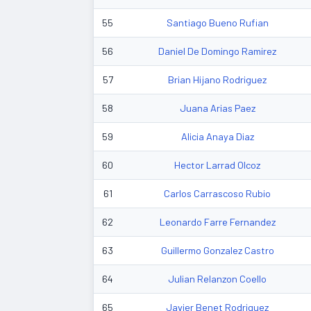
55
Santiago Bueno Rufian
56
Daniel De Domingo Ramirez
57
Brian Hijano Rodriguez
58
Juana Arias Paez
59
Alicia Anaya Diaz
60
Hector Larrad Olcoz
61
Carlos Carrascoso Rubio
62
Leonardo Farre Fernandez
63
Guillermo Gonzalez Castro
64
Julian Relanzon Coello
65
Javier Benet Rodriguez