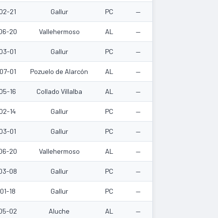
02-21
Gallur
PC
—
06-20
Vallehermoso
AL
—
03-01
Gallur
PC
—
07-01
Pozuelo de Alarcón
AL
—
05-16
Collado Villalba
AL
—
02-14
Gallur
PC
—
03-01
Gallur
PC
—
06-20
Vallehermoso
AL
—
03-08
Gallur
PC
—
01-18
Gallur
PC
—
05-02
Aluche
AL
—