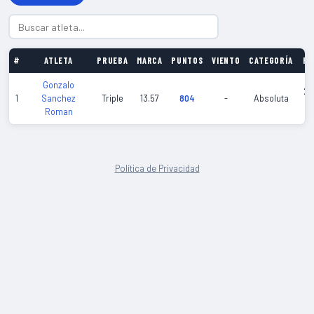
#
ATLETA
PRUEBA
MARCA
PUNTOS
VIENTO
CATEGORÍA
FE
Gonzalo
20
1
Sanchez
Triple
13.57
804
-
Absoluta
03
Roman
Política de Privacidad