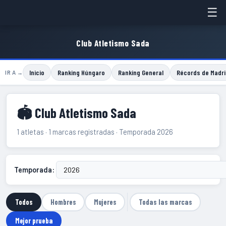
☰
Club Atletismo Sada
Inicio
Ranking Húngaro
Ranking General
Récords de Madri
IR A →
🏟 Club Atletismo Sada
1 atletas · 1 marcas registradas · Temporada 2026
Temporada:
Todos
Hombres
Mujeres
Todas las marcas
Mejor prueba