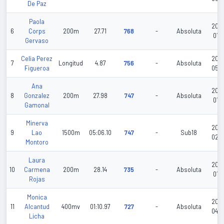
De Paz
Paola
202
6
Corps
200m
27.71
768
-
Absoluta
01-1
Gervaso
Celia Perez
202
7
Longitud
4.87
756
-
Absoluta
Figueroa
05-
Ana
202
8
Gonzalez
200m
27.98
747
-
Absoluta
01-1
Gamonal
Minerva
202
9
Lao
1500m
05:06.10
747
-
Sub18
02-
Montoro
Laura
202
10
Carmena
200m
28.14
735
-
Absoluta
01-1
Rojas
Monica
202
11
Alcantud
400mv
01:10.97
727
-
Absoluta
04-
Licha