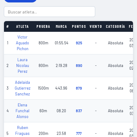
#
ATLETA
PRUEBA
MARCA
PUNTOS
VIENTO
CATEGORÍA
FEC
Victor
202
1
Aguado
800m
01:55.54
925
-
Absoluta
03-
Pichon
Laura
202
2
Nicolau
800m
2:19.28
890
-
Absoluta
02-
Perez
Adelaida
202
3
Gutierrez
1500m
4:43.96
879
-
Absoluta
06-1
Sanchez
Elena
202
4
Funchal
60m
08.20
837
-
Absoluta
03-0
Alonso
Ruben
202
5
Fraguas
200m
23.58
777
-
Absoluta
03-