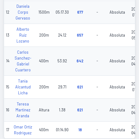
Daniela
202
12
Corps
1500m
05:17.30
677
-
Absoluta
01-1
Gervaso
Alberto
202
13
Ruiz
200m
24.12
657
-
Absoluta
05-1
Lozano
Carlos
Sanchez-
202
14
400m
53.92
642
-
Absoluta
Gabriel
04-
Cuartero
Tania
202
15
Alcantud
200m
29.71
621
-
Absoluta
01-1
Licha
Teresa
202
16
Martinez
Altura
1.38
621
-
Absoluta
04-
Aranda
Omar Ortiz
202
17
400m
01:14.90
18
-
Absoluta
Rodriguez
04-