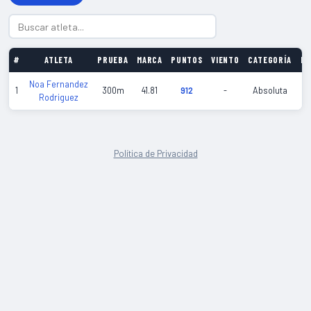
#
ATLETA
PRUEBA
MARCA
PUNTOS
VIENTO
CATEGORÍA
FE
Noa Fernandez
20
1
300m
41.81
912
-
Absoluta
Rodriguez
01
Política de Privacidad