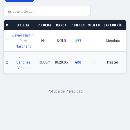
#
ATLETA
PRUEBA
MARCA
PUNTOS
VIENTO
CATEGORÍA
FE
Javier Martin-
20
1
Pozo
Milla
5:01.0
457
-
Absoluta
03
Marchand
Jose
20
2
Sanchez
3000m
10:20.83
400
-
Master
02
Vicente
Política de Privacidad