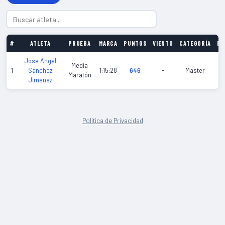
#
ATLETA
PRUEBA
MARCA
PUNTOS
VIENTO
CATEGORÍA
FE
Jose Angel
Media
20
1
Sanchez
1:15:28
646
-
Master
Maratón
05
Jimenez
Política de Privacidad