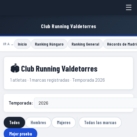
☰
Club Running Valdetorres
Inicio
Ranking Húngaro
Ranking General
Récords de Madri
IR A →
🏟 Club Running Valdetorres
1 atletas · 1 marcas registradas · Temporada 2026
Temporada:
Todos
Hombres
Mujeres
Todas las marcas
Mejor prueba