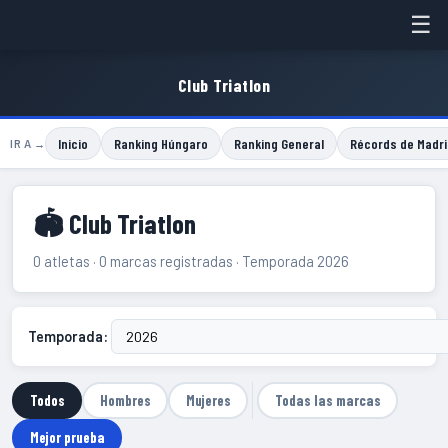
☰
Club Triatlon
Inicio
Ranking Húngaro
Ranking General
Récords de Madri
IR A →
🏟 Club Triatlon
0 atletas · 0 marcas registradas · Temporada 2026
Temporada:
Todos
Hombres
Mujeres
Todas las marcas
Mejor prueba