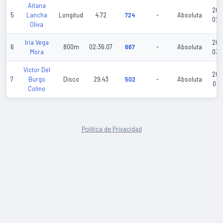
Aitana
202
5
Lancha
Longitud
4.72
724
-
Absoluta
02-
Oliva
Iria Vega
202
6
800m
02:36.07
667
-
Absoluta
Mora
03-
Victor Del
202
7
Burgo
Disco
29.43
502
-
Absoluta
06-
Colino
Política de Privacidad