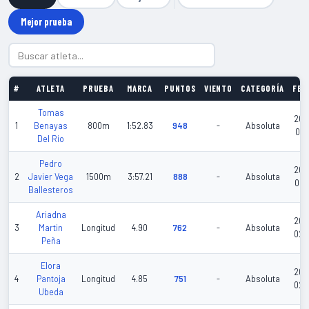
Mejor prueba
#
ATLETA
PRUEBA
MARCA
PUNTOS
VIENTO
CATEGORÍA
FEC
Tomas
202
1
Benayas
800m
1:52.83
948
-
Absoluta
06-
Del Rio
Pedro
202
2
Javier Vega
1500m
3:57.21
888
-
Absoluta
06-
Ballesteros
Ariadna
202
3
Martin
Longitud
4.90
762
-
Absoluta
02-
Peña
Elora
202
4
Pantoja
Longitud
4.85
751
-
Absoluta
02-
Ubeda