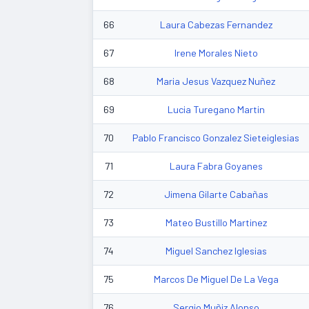
66
Laura Cabezas Fernandez
67
Irene Morales Nieto
68
Maria Jesus Vazquez Nuñez
69
Lucia Turegano Martin
70
Pablo Francisco Gonzalez Sieteiglesias
71
Laura Fabra Goyanes
72
Jimena Gilarte Cabañas
73
Mateo Bustillo Martinez
74
Miguel Sanchez Iglesias
75
Marcos De Miguel De La Vega
76
Sergio Muñiz Alonso