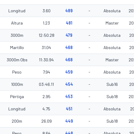
Longitud
3.60
489
-
Absoluta
20
Altura
1.23
481
-
Master
20
3000m
12:50.28
479
-
Absoluta
20
Martillo
31.04
468
-
Absoluta
20
3000m Obs
11:30.94
468
-
Master
20
Peso
7.94
459
-
Absoluta
20
1000m
03:46.11
454
-
Sub16
20
Pértiga
2.95
453
-
Sub18
20
Longitud
4.75
451
-
Absoluta
20
200m
26.09
449
-
Sub18
20
Peso
8.64
448
-
Absoluta
20