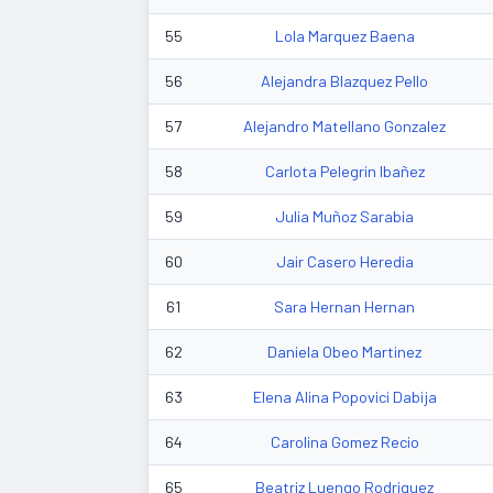
55
Lola Marquez Baena
56
Alejandra Blazquez Pello
57
Alejandro Matellano Gonzalez
58
Carlota Pelegrin Ibañez
59
Julia Muñoz Sarabia
60
Jair Casero Heredia
61
Sara Hernan Hernan
62
Daniela Obeo Martinez
63
Elena Alina Popovici Dabija
64
Carolina Gomez Recio
65
Beatriz Luengo Rodriguez