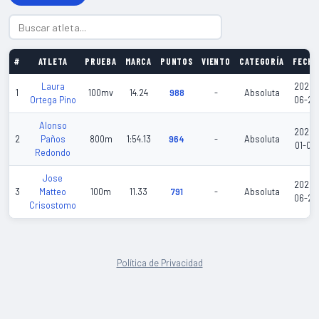
#
ATLETA
PRUEBA
MARCA
PUNTOS
VIENTO
CATEGORÍA
FECHA
Laura
2026-
1
100mv
14.24
988
-
Absoluta
Ortega Pino
06-20
Alonso
2026-
2
Paños
800m
1:54.13
964
-
Absoluta
01-03
Redondo
Jose
2026-
3
Matteo
100m
11.33
791
-
Absoluta
06-20
Crisostomo
Política de Privacidad