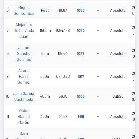
Miguel
202
6
Peso
18.87
1053
-
Absoluta
Gomez Diaz
02-
Alejandro
202
7
De La Viuda
1500m
03:47.88
1050
-
Absoluta
02-
Juan
Jaime
202
8
Sancho
60m
06.83
1027
-
Absoluta
01-
Solanas
Aitana
202
9
Parra
800m
02:10.70
1017
-
Absoluta
02-
Gomez
Julia Garcia
202
10
400m
56.15
1006
-
Sub20
Castañeda
03-
Victor
202
11
Blanco
300m
34.57
989
-
Absoluta
01-
Martin
Sara
202