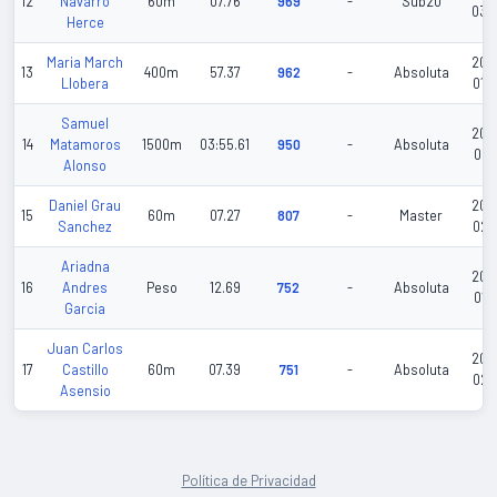
12
Navarro
60m
07.76
969
-
Sub20
03-
Herce
Maria March
202
13
400m
57.37
962
-
Absoluta
Llobera
01-
Samuel
202
14
Matamoros
1500m
03:55.61
950
-
Absoluta
02-
Alonso
Daniel Grau
202
15
60m
07.27
807
-
Master
Sanchez
02-
Ariadna
202
16
Andres
Peso
12.69
752
-
Absoluta
01-
Garcia
Juan Carlos
202
17
Castillo
60m
07.39
751
-
Absoluta
02-
Asensio
Política de Privacidad