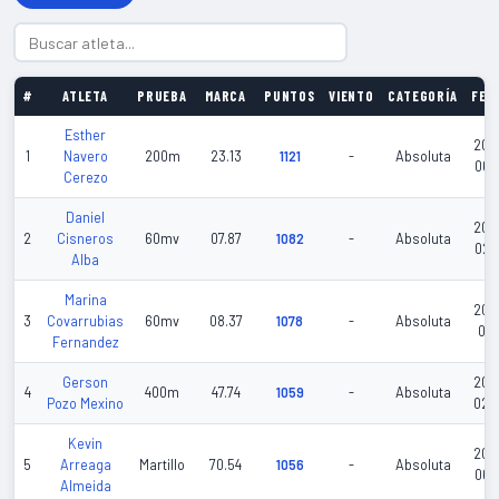
#
ATLETA
PRUEBA
MARCA
PUNTOS
VIENTO
CATEGORÍA
FEC
Esther
202
1
Navero
200m
23.13
1121
-
Absoluta
06-
Cerezo
Daniel
202
2
Cisneros
60mv
07.87
1082
-
Absoluta
02-
Alba
Marina
202
3
Covarrubias
60mv
08.37
1078
-
Absoluta
01-
Fernandez
Gerson
202
4
400m
47.74
1059
-
Absoluta
Pozo Mexino
02-
Kevin
202
5
Arreaga
Martillo
70.54
1056
-
Absoluta
06-
Almeida