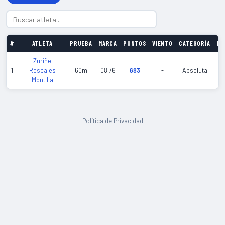
#
ATLETA
PRUEBA
MARCA
PUNTOS
VIENTO
CATEGORÍA
FE
Zuriñe
20
1
Roscales
60m
08.76
683
-
Absoluta
01
Montilla
Política de Privacidad