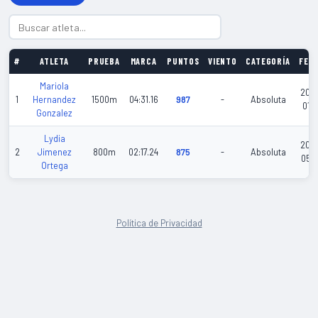
#
ATLETA
PRUEBA
MARCA
PUNTOS
VIENTO
CATEGORÍA
FEC
Mariola
202
1
Hernandez
1500m
04:31.16
987
-
Absoluta
01-1
Gonzalez
Lydia
202
2
Jimenez
800m
02:17.24
875
-
Absoluta
05-1
Ortega
Política de Privacidad