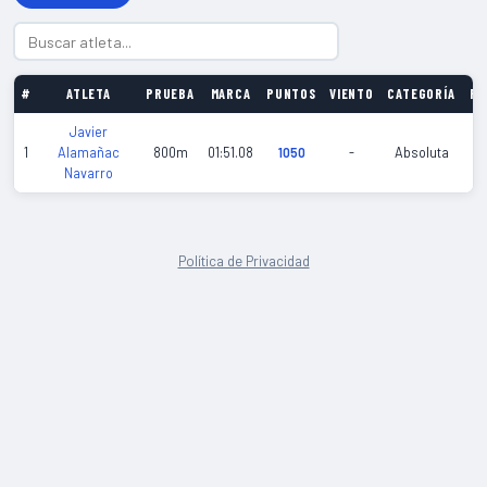
#
ATLETA
PRUEBA
MARCA
PUNTOS
VIENTO
CATEGORÍA
FE
Javier
20
1
Alamañac
800m
01:51.08
1050
-
Absoluta
03
Navarro
Política de Privacidad