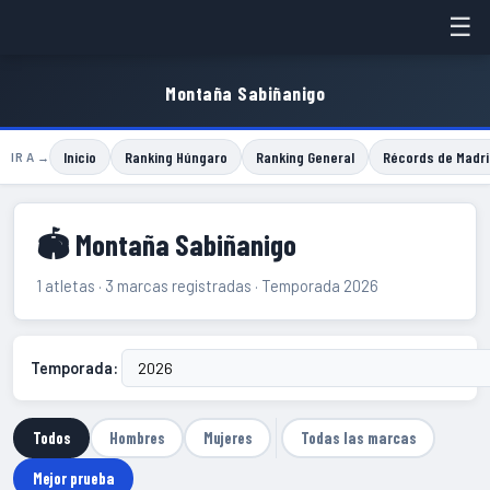
☰
Montaña Sabiñanigo
Inicio
Ranking Húngaro
Ranking General
Récords de Madri
IR A →
🏟 Montaña Sabiñanigo
1 atletas · 3 marcas registradas · Temporada 2026
Temporada:
Todos
Hombres
Mujeres
Todas las marcas
Mejor prueba