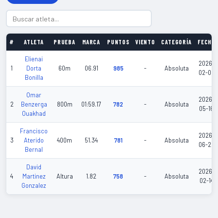
#
ATLETA
PRUEBA
MARCA
PUNTOS
VIENTO
CATEGORÍA
FECHA
Elienai
2026-
1
Dorta
60m
06.91
985
-
Absoluta
02-08
Bonilla
Omar
2026-
2
Benzerga
800m
01:59.17
782
-
Absoluta
05-16
Ouakhad
Francisco
2026-
3
Aterido
400m
51.34
781
-
Absoluta
06-20
Bernal
David
2026-
4
Martinez
Altura
1.82
758
-
Absoluta
02-14
Gonzalez