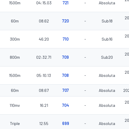
1500m
04:15.03
721
-
Absoluta
20
60m
08.62
720
-
Sub18
20
300m
46.20
710
-
Sub16
20
800m
02:32.71
709
-
Sub20
20
1500m
05:10.13
708
-
Absoluta
60m
08.67
707
-
Absoluta
20
20
110mv
16.21
704
-
Absoluta
20
Triple
12.55
699
-
Absoluta