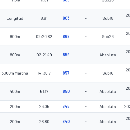
20
Longitud
6.91
903
-
Sub18
2
800m
02:20.82
868
-
Sub23
20
800m
02:21.49
859
-
Absoluta
20
3000m Marcha
14:38.7
857
-
Sub16
20
400m
51.17
850
-
Absoluta
200m
23.05
845
-
Absoluta
20
20
200m
26.80
840
-
Absoluta