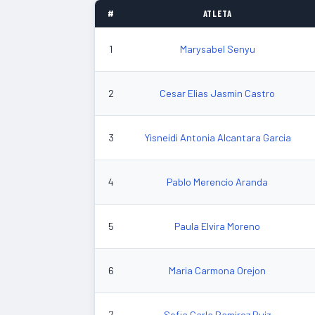
#
ATLETA
1
Marysabel Senyu
2
Cesar Elias Jasmin Castro
3
Yisneidi Antonia Alcantara Garcia
4
Pablo Merencio Aranda
5
Paula Elvira Moreno
6
Maria Carmona Orejon
7
Sofia Carla Ramirez Ruiz